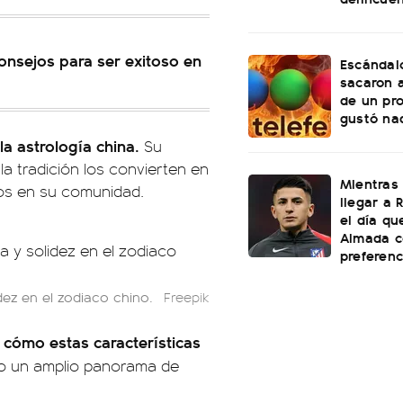
onsejos para ser exitoso en
Escándalo
sacaron a
de un pr
gustó na
la astrología china.
Su
 tradición los convierten en
Mientras
os en su comunidad.
llegar a R
el día qu
Almada c
preferenc
dez en el zodiaco chino.
Freepik
e cómo estas características
do un amplio panorama de