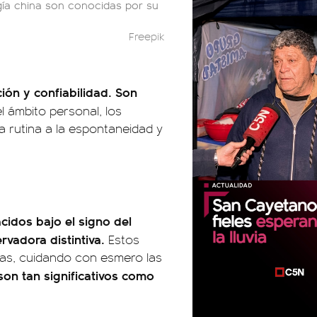
ogía china son conocidas por su
Freepik
ión y confiabilidad. Son
el ámbito personal, los
 la rutina a la espontaneidad y
cidos bajo el signo del
rvadora distintiva.
Estos
das, cuidando con esmero las
e son tan significativos como