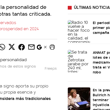
e la personalidad de
ÚLTIMAS NOTICIA
ras tantas criticada.
servados
El period
primer pl
prosperidad en 2024
campaña 
ANMAT pr
lotes de 
medicam
unos de estos signos
trata el 
Freepik
robo
a signo aporta su propio
En la pre
su propia esencia y
Bullrich 
nsidera más tradicionales
terminar
injusticia
delincuen