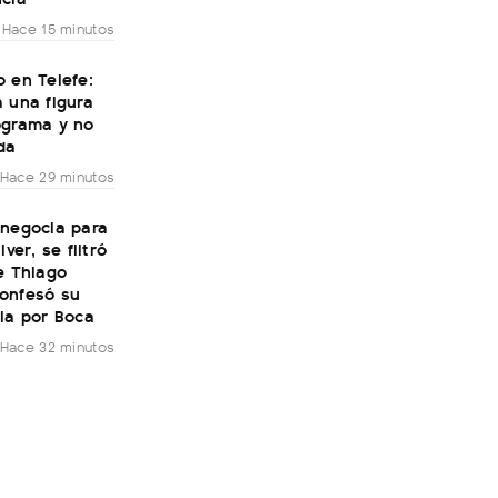
Hace 15 minutos
 en Telefe:
 una figura
ograma y no
da
Hace 29 minutos
 negocia para
iver, se filtró
e Thiago
onfesó su
ia por Boca
Hace 32 minutos