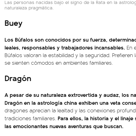
Las personas nacidas bajo el signo de la Rata en la astrol
naturaleza pragmática.
Buey
Los Búfalos son conocidos por su fuerza, determinac
leales, responsables y trabajadores incansables.
En 
Búfalos valoran la estabilidad y la seguridad. Prefieren
se sienten cómodos en ambientes familiares.
Dragón
A pesar de su naturaleza extrovertida y audaz, los na
Dragón en la astrología china exhiben una veta conse
dragones aprecian la lealtad y las conexiones profun
Para ellos, la historia y el linaj
tradiciones familiares.
las emocionantes nuevas aventuras que buscan.