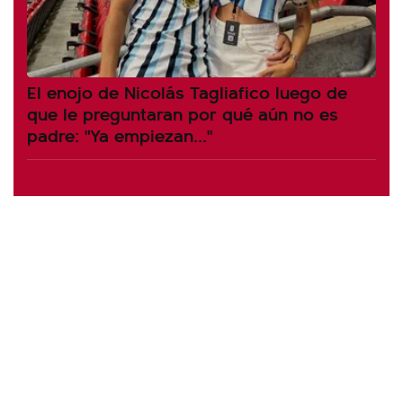
El enojo de Nicolás Tagliafico luego de
que le preguntaran por qué aún no es
padre: "Ya empiezan..."