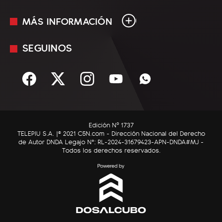
MÁS INFORMACIÓN
En Vivo
Minuto Uno
SEGUINOS
Mediakit
Política
Términos y condiciones
Sociedad
Rss
Economía
Enfoque
Edición Nº 1737
C5N Autos
TELEPIU S.A. |© 2021 C5N.com - Dirección Nacional del Derecho
de Autor DNDA Legajo N°: RL-2024-31679423-APN-DNDA#MJ -
RatingCero
Todos los derechos reservados.
Deportes
Lifestyle
Astrología
Tecnología