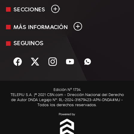
SECCIONES
MÁS INFORMACIÓN
En Vivo
Minuto Uno
SEGUINOS
Mediakit
Política
Términos y condiciones
Sociedad
Rss
Economía
Enfoque
Edición Nº 1734
C5N Autos
TELEPIU S.A. |© 2021 C5N.com - Dirección Nacional del Derecho
de Autor DNDA Legajo N°: RL-2024-31679423-APN-DNDA#MJ -
RatingCero
Todos los derechos reservados.
Deportes
Lifestyle