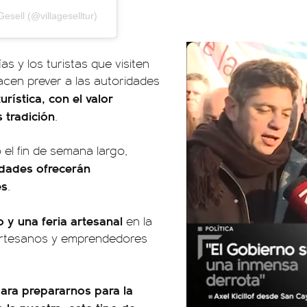
esell (@villageselltur)
as y los turistas que visiten
hacen prever a las autoridades
rística, con el valor
 tradición
.
 el fin de semana largo,
vidades ofrecerán
es
.
y una feria artesanal
en la
artesanos y emprendedores
 para prepararnos para la