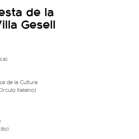
esta de la
illa Gesell
ca)
sa de la Cultura
rculo Italiano)
e
llo)