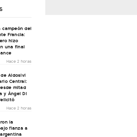
S
a campeón del
te Francia:
ero hizo
en una final
Dance
Hace 2 horas
 de Aldosivi
rio Central:
desde mitad
a y Ángel Di
elicitó
Hace 2 horas
ron la
bajo fianza a
 argentina