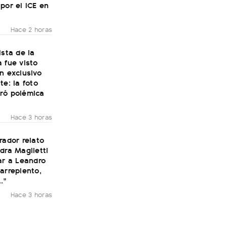
por el ICE en
Hace 2 horas
ista de la
 fue visto
n exclusivo
te: la foto
ró polémica
Hace 3 horas
rador relato
dra Maglietti
ar a Leandro
arrepiento,
."
Hace 3 horas