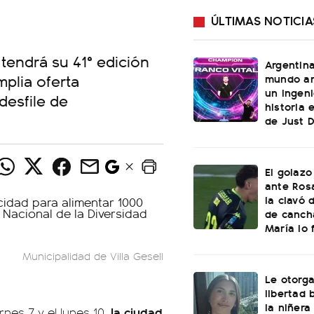
ÚLTIMAS NOTICIA
 tendrá su 41° edición
Argentin
mplia oferta
mundo an
un ingeni
desfile de
historia 
de Just 
El golazo
ante Rosa
la clavó 
de canch
María lo f
Municipalidad de Villa Gesell
Le otorga
libertad 
la niñera
la ciudad
nes 7 y el lunes 10,