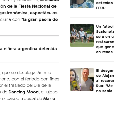
detenida 
ción de la Fiesta Nacional de
EEUU
a gastronómica, espectáculos
“la gran paella de
ncluirá con
Un futbol
Scaloneta
solo en u
restauran
que gene
la niñera argentina detenida
en redes
El desgar
 que se desplegarán a lo
de Alejan
mana, con el feriado con fines
al record
or el traslado del Día de la
Rud: "Me 
no sabía..
Dancing Mood
as de
, el lujoso
Mario
 el paseo tropical de