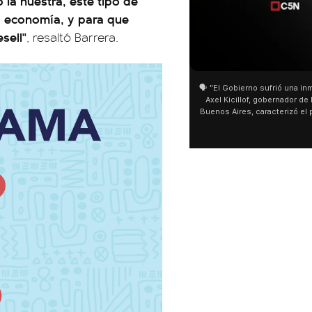
la nuestra, este tipo de
a economía, y para que
sell"
, resaltó Barrera.
01:05
01:29
🗣️ "El Gobierno sufrió una inmensa derrota" 🎙️
San Cayetano: Jorge García 
Axel Kicillof, gobernador de la Provincia de
miles de peregrinos en Linier
Buenos Aires, caracterizó el proyecto de Ley
de Buenos Aires destacó la f
de Inviolabilidad de la Propiedad Privada
multitud de peregrinos que 
como "una lista sábana con temas nefastos"
agua y soportó las bajas temp
y destacó "la movilización popular". 📌 La
últimos días: "Son dificultad
declaración fue desde el santuario de San
ser superadas por la fe". @b
Cayetano, donde también advirtió que "la
sociedad no solo sufre porque no llega sino
que también está endeudada".