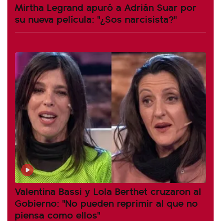
Mirtha Legrand apuró a Adrián Suar por
su nueva película: "¿Sos narcisista?"
Valentina Bassi y Lola Berthet cruzaron al
Gobierno: "No pueden reprimir al que no
piensa como ellos"