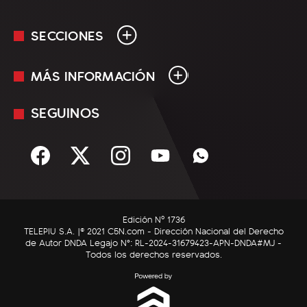
SECCIONES
MÁS INFORMACIÓN
En Vivo
Minuto Uno
SEGUINOS
Mediakit
Política
Términos y condiciones
Sociedad
Rss
Economía
Enfoque
Edición Nº 1736
C5N Autos
TELEPIU S.A. |© 2021 C5N.com - Dirección Nacional del Derecho
de Autor DNDA Legajo N°: RL-2024-31679423-APN-DNDA#MJ -
RatingCero
Todos los derechos reservados.
Deportes
Lifestyle