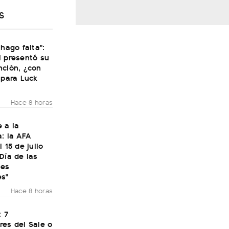
S
 hago falta":
i presentó su
nción, ¿con
 para Luck
Hace 8 horas
 a la
: la AFA
 15 de julio
Día de las
nes
es"
Hace 8 horas
: 7
res del Sale o