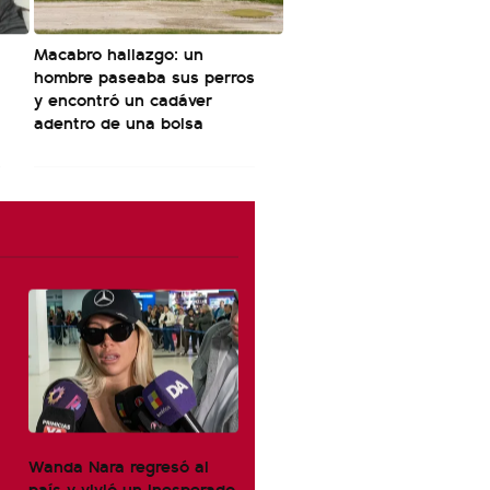
Macabro hallazgo: un
hombre paseaba sus perros
y encontró un cadáver
adentro de una bolsa
Wanda Nara regresó al
país y vivió un inesperado