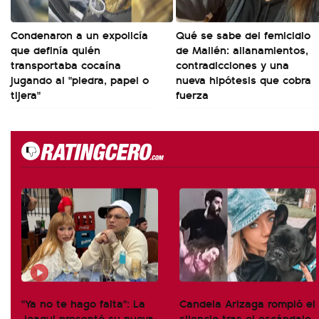
Condenaron a un expolicía
Qué se sabe del femicidio
que definía quién
de Mailén: allanamientos,
transportaba cocaína
contradicciones y una
jugando al "piedra, papel o
nueva hipótesis que cobra
tijera"
fuerza
"Ya no te hago falta": La
Candela Arizaga rompió el
Joaqui presentó su nueva
silencio tras el escándalo