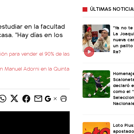
ÚLTIMAS NOTICIA
studiar en la facultad
"Ya no te
asa. "Hay días en los
La Joaqu
nueva ca
un palito
Ra?
ación para vender el 90% de las
on Manuel Adorni en la Quinta
Homenaje
Scaloneta
declaró el
como el "
Seleccio
Nacional
Loto Plus
apostado