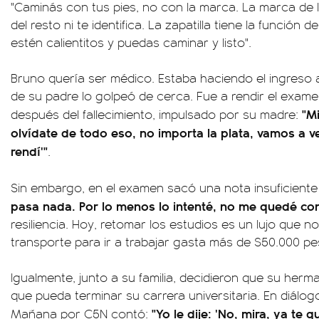
"Caminás con tus pies, no con la marca. La marca de la
del resto ni te identifica. La zapatilla tiene la función 
estén calientitos y puedas caminar y listo".
Bruno quería ser médico. Estaba haciendo el ingreso 
de su padre lo golpeó de cerca. Fue a rendir el exame
"M
después del fallecimiento, impulsado por su madre:
olvídate de todo eso, no importa la plata, vamos a
rendí'"
.
Sin embargo, en el examen sacó una nota insuficiente
pasa nada. Por lo menos lo intenté, no me quedé con
resiliencia. Hoy, retomar los estudios es un lujo que 
transporte para ir a trabajar gasta más de $50.000 p
Igualmente, junto a su familia, decidieron que su her
que pueda terminar su carrera universitaria. En diálog
"Yo le dije: 'No, mira, ya te
Mañana por C5N contó: