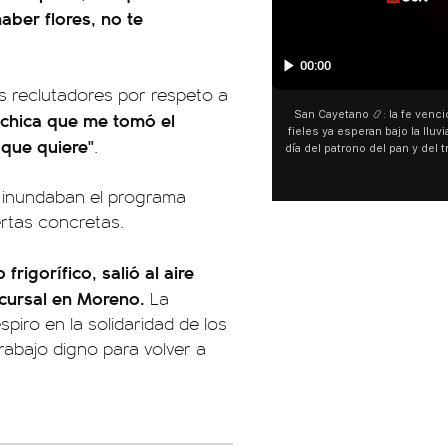
aber flores, no te
00:00
s reclutadores por respeto a
 chica que me tomó el
San Cayetano 📿: la fe venci
fieles ya esperan bajo la lluvi
 que quiere"
.
día del patrono del pan y del 
personas acampan en Liniers
y pedir. 🎙️ @bernard
s inundaban el programa
fertas concretas.
rigorífico, salió al aire
ucursal en Moreno.
La
iro en la solidaridad de los
rabajo digno para volver a