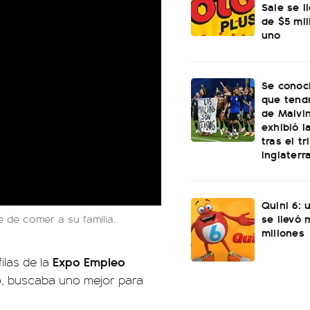
Sale se l
de $5 mi
uno
Se conoci
que tend
de Malvi
exhibió l
tras el t
Inglaterr
Quini 6: 
se llevó
e de comer a su familia.
millones
Expo Empleo
filas de la
, buscaba uno mejor para