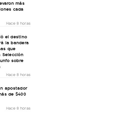
levaron más
llones cada
Hace 8 horas
ó el destino
rá la bandera
nas que
a Selección
riunfo sobre
a
Hace 8 horas
un apostador
 más de $400
Hace 8 horas