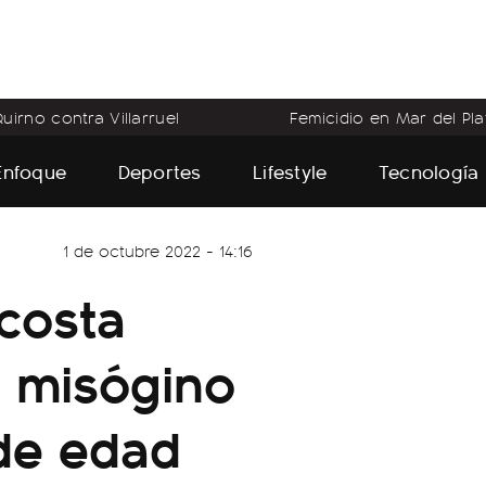
uirno contra Villarruel
Femicidio en Mar del Pla
Enfoque
Deportes
Lifestyle
Tecnología
1 de octubre 2022 - 14:16
costa
e misógino
de edad