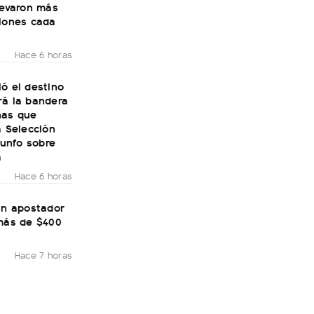
levaron más
llones cada
Hace 6 horas
ó el destino
rá la bandera
nas que
a Selección
riunfo sobre
a
Hace 6 horas
un apostador
 más de $400
Hace 7 horas