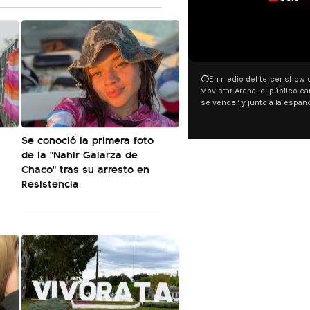
00:00
00:32
⭕En medio del tercer show de Rosalia en el
Con una proyección frente a
Movistar Arena, el público cantó “la patria no
distintas organizaciones y 
se vende” y junto a la española. El momento
manifestaron su rechazo al 
ocurrió a dos días de la votación de la Ley de
busca modificar la Ley de Tier
Tierras.
pudo ver cómo convocaron a 
Se conoció la primera foto
este 6 de agosto con una pr
luces en el Congreso que mo
de la "Nahir Galarza de
Malvinas y las inscripciones: 
Chaco" tras su arresto en
son argentinas. Los desaparec
Resistencia
El resto del territorio, también”.