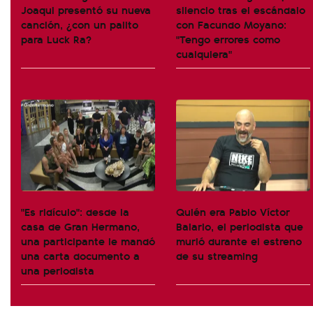
Joaqui presentó su nueva
silencio tras el escándalo
canción, ¿con un palito
con Facundo Moyano:
para Luck Ra?
"Tengo errores como
cualquiera"
"Es ridículo": desde la
Quién era Pablo Víctor
casa de Gran Hermano,
Balario, el periodista que
una participante le mandó
murió durante el estreno
una carta documento a
de su streaming
una periodista