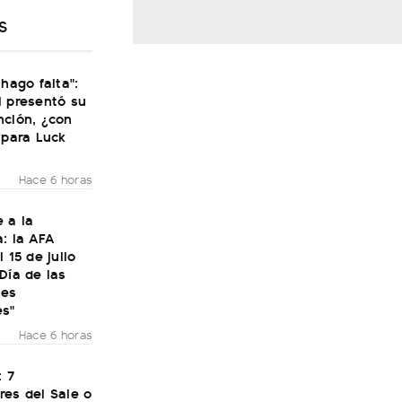
S
 hago falta":
i presentó su
nción, ¿con
 para Luck
Hace 6 horas
 a la
: la AFA
 15 de julio
Día de las
nes
es"
Hace 6 horas
: 7
res del Sale o