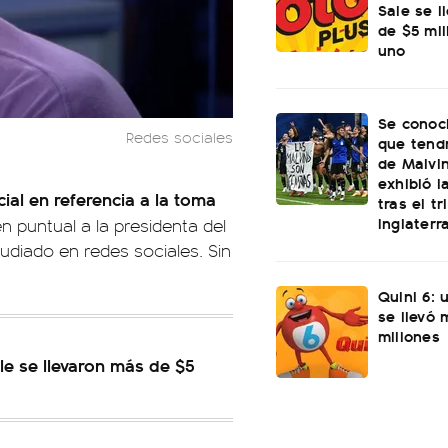
Sale se l
de $5 mi
uno
Se conoci
Redes sociales
que tend
de Malvi
exhibió l
ial en referencia a la toma
tras el t
Inglaterr
n puntual a la presidenta del
udiado en redes sociales. Sin
Quini 6: 
se llevó
millones
le se llevaron más de $5