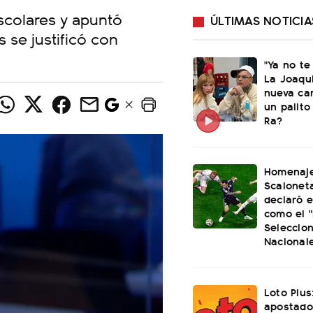
escolares y apuntó
ÚLTIMAS NOTICIA
s se justificó con
"Ya no te
La Joaqu
nueva ca
un palito
Ra?
Homenaje
Scaloneta
declaró el
como el "
Seleccio
Nacional
Loto Plus
apostado