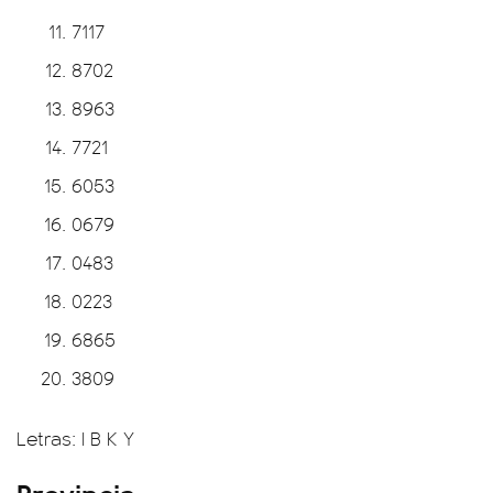
7117
8702
8963
7721
6053
0679
0483
0223
6865
3809
Letras: I B K Y
Provincia