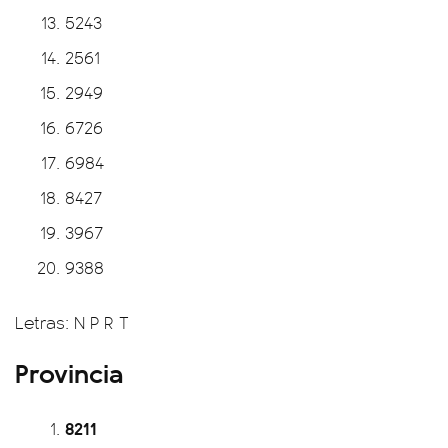
5243
2561
2949
6726
6984
8427
3967
9388
Letras: N P R T
Provincia
8211