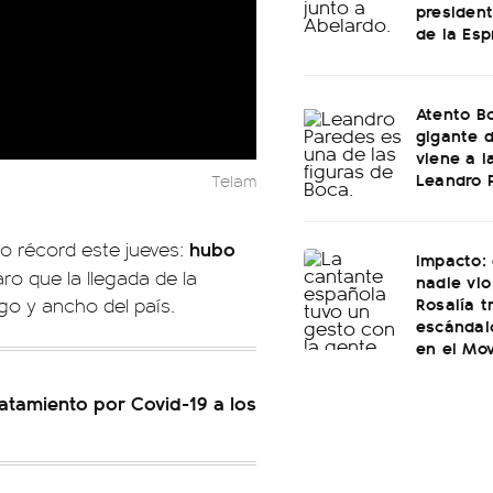
presiden
de la Esp
Atento B
gigante 
viene a l
Leandro 
Telam
hubo
o récord este jueves:
Impacto: 
ro que la llegada de la
nadie vio
Rosalía t
rgo y ancho del país.
escándal
en el Mov
ratamiento por Covid-19 a los