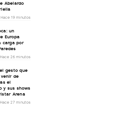
te Abelardo
riella
Hace 19 minutos
oca: un
de Europa
a carga por
Paredes
Hace 26 minutos
el gesto que
 venir de
ras el
o y sus shows
istar Arena
Hace 27 minutos