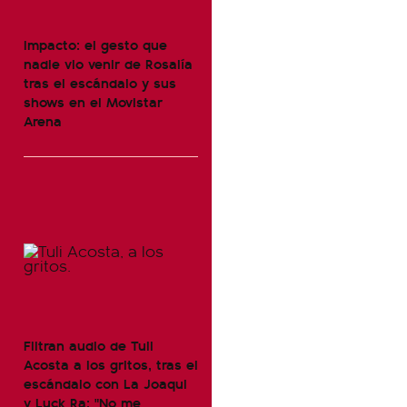
Impacto: el gesto que
nadie vio venir de Rosalía
tras el escándalo y sus
shows en el Movistar
Arena
Filtran audio de Tuli
Acosta a los gritos, tras el
escándalo con La Joaqui
y Luck Ra: "No me