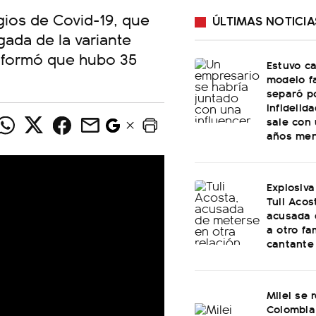
gios de Covid-19, que
ÚLTIMAS NOTICIA
gada de la variante
informó que hubo 35
Estuvo c
modelo f
separó p
infidelid
sale con
años me
Explosiva
Tuli Acos
acusada 
a otro f
cantante
Milei se 
Colombia