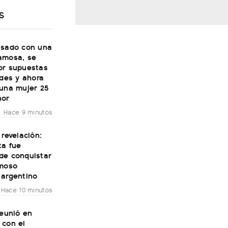
S
asado con una
amosa, se
or supuestas
ades y ahora
 una mujer 25
nor
Hace 9 minutos
 revelación:
ta fue
de conquistar
amoso
 argentino
Hace 10 minutos
reunió en
 con el