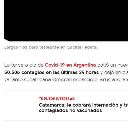
Largas filas para testearse en Capital Federal.
Covid-19 en Argentina
La tercera ola de
batió un nuev
50.506 contagios en las últimas 24 horas
y dejó en cla
variante sudafricana Ómicron esparció el virus a lo la
TE PUEDE INTERESAR:
Catamarca: le cobrará internación y t
contagiados no vacunados