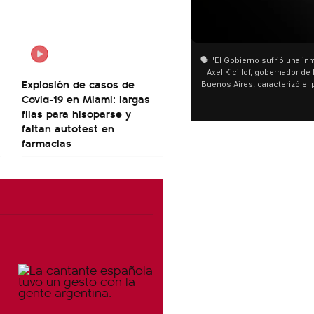
01:05
🗣️ "El Gobierno sufrió una inm
Axel Kicillof, gobernador de 
Explosión de casos de
Buenos Aires, caracterizó el
Covid-19 en Miami: largas
de Inviolabilidad de la Pro
como "una lista sábana con 
filas para hisoparse y
y destacó "la movilización p
faltan autotest en
declaración fue desde el sa
farmacias
Cayetano, donde también ad
sociedad no solo sufre porqu
que también está end