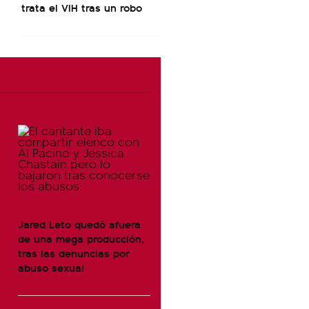
trata el VIH tras un robo
Jared Leto quedó afuera
de una mega producción,
tras las denuncias por
abuso sexual