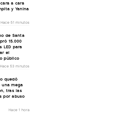
cara a cara
pita y Yanina
Hace 51 minutos
no de Santa
pró 15.000
s LED para
ar el
o público
Hace 53 minutos
to quedó
e una mega
n, tras las
s por abuso
Hace 1 hora