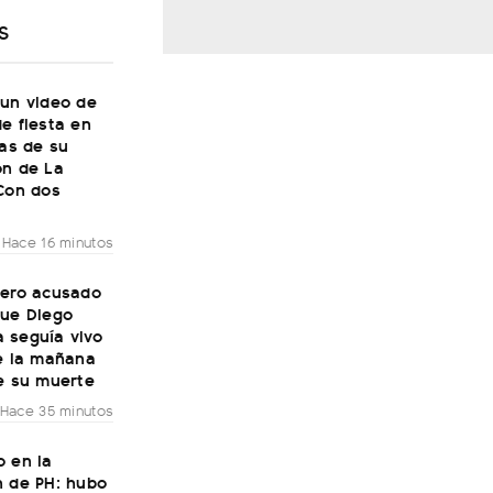
S
 un video de
e fiesta en
ías de su
ón de La
"Con dos
Hace 16 minutos
mero acusado
que Diego
 seguía vivo
de la mañana
e su muerte
Hace 35 minutos
o en la
n de PH: hubo