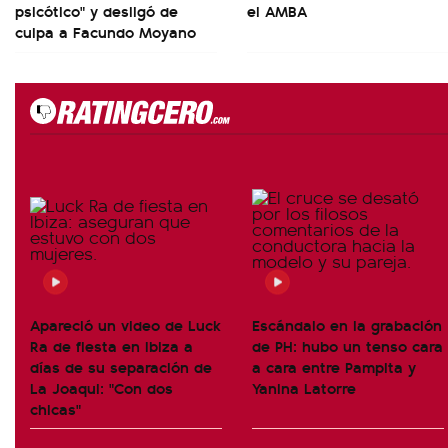
psicótico" y desligó de
el AMBA
culpa a Facundo Moyano
Apareció un video de Luck
Escándalo en la grabación
Ra de fiesta en Ibiza a
de PH: hubo un tenso cara
días de su separación de
a cara entre Pampita y
La Joaqui: "Con dos
Yanina Latorre
chicas"