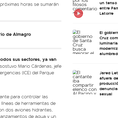
un tenso 
s próximas horas se sumarán
entre Pam
Latorre
El gobier
rrio de Almagro
Cruz com
luminaria
moderniz
alumbrad
todos sus sectores, ya van
 sostuvo Mario Cárdenas, jefe
rgencias (ICE) del Parque
Jared Le
afuera d
producció
denuncia
sexual
lante para controlar las
 líneas de herramientas de
n dos aviones hidrantes,
n lanzamientos de agua y un