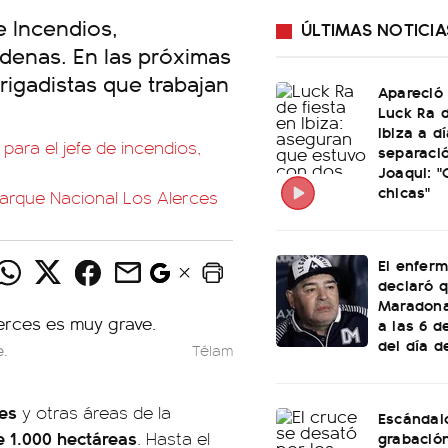
e Incendios,
ÚLTIMAS NOTICIA
denas. En las próximas
rigadistas que trabajan
Apareció
Luck Ra d
Ibiza a d
para el jefe de incendios,
separaci
Joaqui: 
chicas"
 Parque Nacional Los Alerces
El enfer
declaró 
Maradona
a las 6 
del día d
e.
Télam
ces
y otras áreas de la
Escándal
e 1.000 hectáreas
grabació
. Hasta el