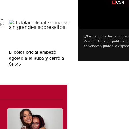
⭕En medio del tercer show d
Movistar Arena, el público can
se vende” y junto a la españ
El dólar oficial empezó
ocurrió a dos días de la votac
Tierras.
agosto a la suba y cerró a
$1.515