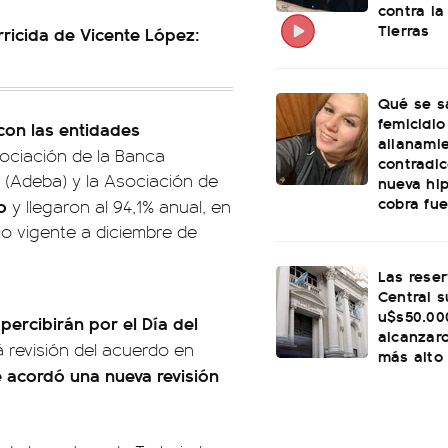
contra la
Tierras
rricida de Vicente López:
Qué se s
femicidio
con las entidades
allanami
ociación de la Banca
contradi
 (Adeba) y la Asociación de
nueva hi
cobra fu
jo
y llegaron al 94,1% anual, en
rio vigente a diciembre de
Las rese
Central s
u$s50.00
percibirán por el Día del
alcanzaro
 revisión del acuerdo en
más alto
e acordó una nueva revisión