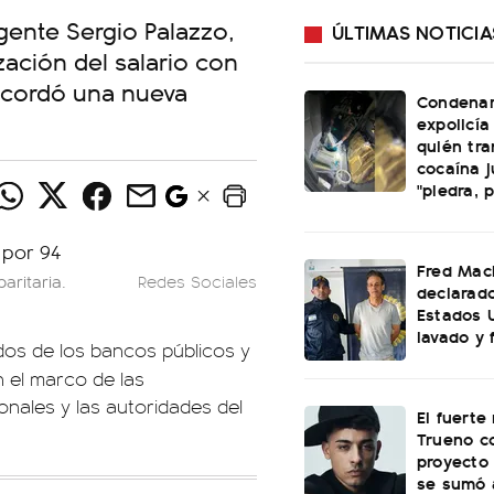
igente Sergio Palazzo,
ÚLTIMAS NOTICIA
zación del salario con
 acordó una nueva
Condenar
expolicía
quién tr
cocaína 
"piedra, p
Fred Mac
aritaria.
Redes Sociales
declarad
Estados 
lavado y 
dos de los bancos públicos y
n el marco de las
nales y las autoridades del
El fuerte
Trueno co
proyecto 
se sumó 