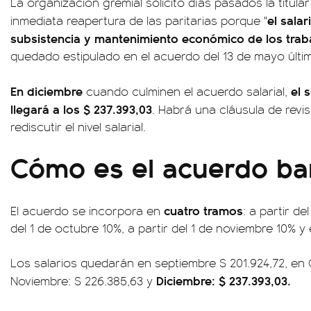
La organización gremial solicitó días pasados la titular
el sala
inmediata reapertura de las paritarias porque "
subsistencia y mantenimiento económico de los trab
quedado estipulado en el acuerdo del 13 de mayo últi
En diciembre
el 
cuando culminen el acuerdo salarial,
llegará a los $ 237.393,03
. Habrá una cláusula de revi
rediscutir el nivel salarial.
Cómo es el acuerdo ba
cuatro tramos
El acuerdo se incorpora en
: a partir de
del 1 de octubre 10%, a partir del 1 de noviembre 10% y 
Los salarios quedarán en septiembre $ 201.924,72, en O
Diciembre: $ 237.393,03.
Noviembre: $ 226.385,63 y