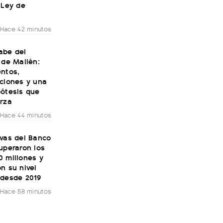
 Ley de
Hace 42 minutos
abe del
 de Mailén:
entos,
cciones y una
pótesis que
erza
Hace 44 minutos
rvas del Banco
uperaron los
0 millones y
n su nivel
 desde 2019
Hace 58 minutos