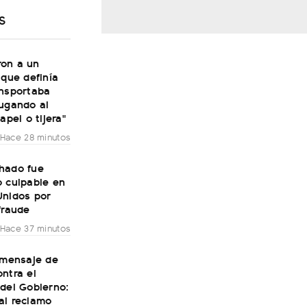
S
on a un
 que definía
ansportaba
jugando al
apel o tijera"
Hace 28 minutos
hado fue
o culpable en
Unidos por
fraude
Hace 37 minutos
 mensaje de
ntra el
del Gobierno:
al reclamo