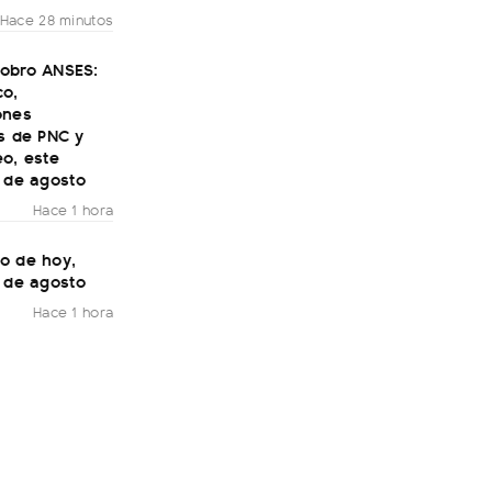
Hace 28 minutos
obro ANSES:
co,
ones
s de PNC y
o, este
7 de agosto
Hace 1 hora
o de hoy,
7 de agosto
Hace 1 hora