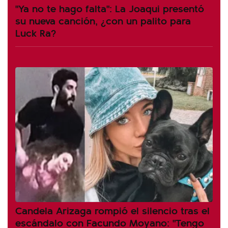
"Ya no te hago falta": La Joaqui presentó
su nueva canción, ¿con un palito para
Luck Ra?
Candela Arizaga rompió el silencio tras el
escándalo con Facundo Moyano: "Tengo