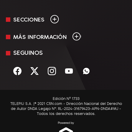
SECCIONES
MÁS INFORMACIÓN
En Vivo
Minuto Uno
SEGUINOS
Mediakit
Política
Términos y condiciones
Sociedad
Rss
Economía
Enfoque
Edición Nº 1733
C5N Autos
TELEPIU S.A. |© 2021 C5N.com - Dirección Nacional del Derecho
de Autor DNDA Legajo N°: RL-2024-31679423-APN-DNDA#MJ -
RatingCero
Todos los derechos reservados.
Deportes