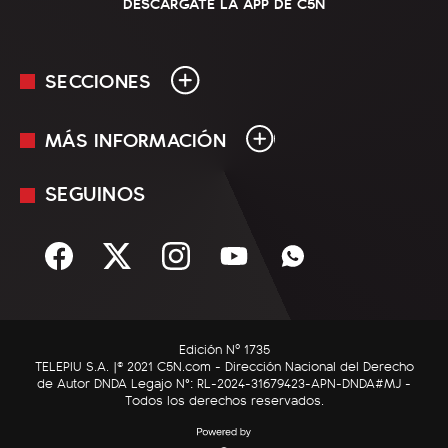
DESCARGATE LA APP DE C5N
SECCIONES
MÁS INFORMACIÓN
En Vivo
Minuto Uno
SEGUINOS
Mediakit
Política
Términos y condiciones
Sociedad
Rss
Economía
Enfoque
Edición Nº 1735
C5N Autos
TELEPIU S.A. |© 2021 C5N.com - Dirección Nacional del Derecho
de Autor DNDA Legajo N°: RL-2024-31679423-APN-DNDA#MJ -
RatingCero
Todos los derechos reservados.
Deportes