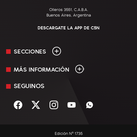
Olleros 3551, C.A.B.A.
Buenos Aires, Argentina
DESCARGATE LA APP DE C5N
SECCIONES
MÁS INFORMACIÓN
En Vivo
Minuto Uno
SEGUINOS
Mediakit
Política
Términos y condiciones
Sociedad
Rss
Economía
Enfoque
Edición Nº 1735
C5N Autos