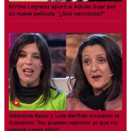
Mirtha Legrand apuró a Adrián Suar por
su nueva película: "¿Sos narcisista?"
Valentina Bassi y Lola Berthet cruzaron al
Gobierno: "No pueden reprimir al que no
piensa como ellos"