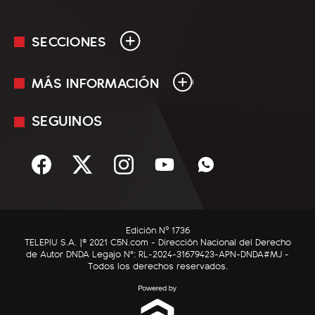
SECCIONES
MÁS INFORMACIÓN
En Vivo
Minuto Uno
SEGUINOS
Mediakit
Política
Términos y condiciones
Sociedad
Rss
Economía
Enfoque
Edición Nº 1736
C5N Autos
TELEPIU S.A. |© 2021 C5N.com - Dirección Nacional del Derecho
de Autor DNDA Legajo N°: RL-2024-31679423-APN-DNDA#MJ -
RatingCero
Todos los derechos reservados.
Deportes
Lifestyle