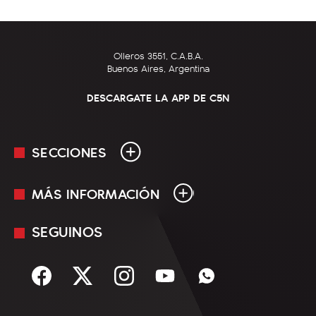
Olleros 3551, C.A.B.A.
Buenos Aires, Argentina
DESCARGATE LA APP DE C5N
SECCIONES
MÁS INFORMACIÓN
En Vivo
Minuto Uno
SEGUINOS
Mediakit
Política
Términos y condiciones
Sociedad
Rss
Economía