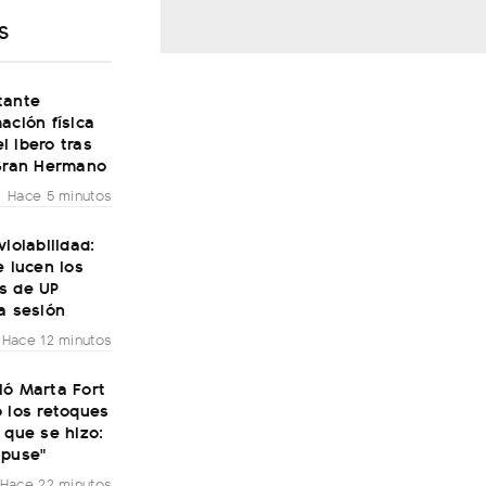
S
tante
ación física
 Ibero tras
 Gran Hermano
Hace 5 minutos
violabilidad:
e lucen los
s de UP
a sesión
Hace 12 minutos
ió Marta Fort
 los retoques
 que se hizo:
 puse"
Hace 22 minutos