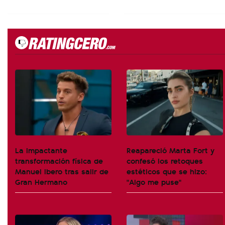
La impactante
Reapareció Marta Fort y
transformación física de
confesó los retoques
Manuel Ibero tras salir de
estéticos que se hizo:
Gran Hermano
"Algo me puse"