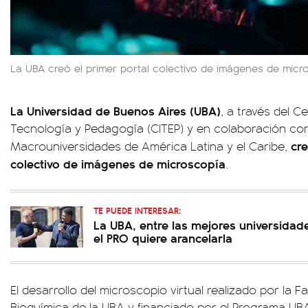
La UBA creó el primer portal colectivo de imágenes de micr
La Universidad de Buenos Aires (UBA)
, a través del C
Tecnología y Pedagogía (CITEP) y en colaboración con
cre
Macrouniversidades de América Latina y el Caribe,
colectivo de imágenes de microscopía
.
TE PUEDE INTERESAR:
La UBA, entre las mejores universidade
el PRO quiere arancelarla
El desarrollo del microscopio virtual realizado por la 
Bioquímica de la UBA y financiado por el Programa UBA