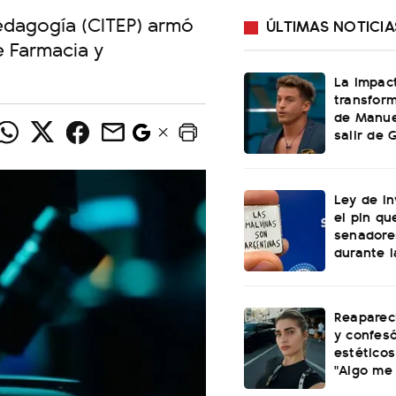
edagogía (CITEP) armó
ÚLTIMAS NOTICIA
e Farmacia y
La impac
transform
de Manuel
salir de
Ley de In
el pin qu
senadore
durante l
Reaparec
y confesó
estéticos
"Algo me