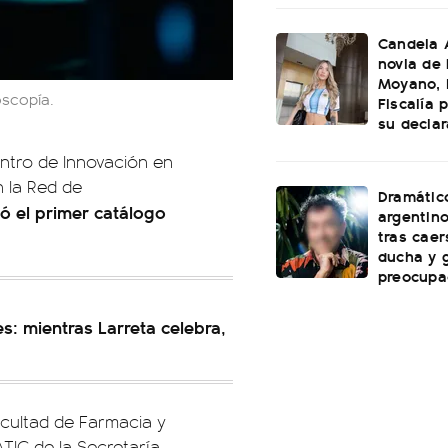
Candela A
novia de
Moyano, l
oscopía.
Fiscalía 
su declar
entro de Innovación en
 la Red de
Dramátic
ó el primer catálogo
argentin
tras caer
ducha y 
preocupa
s: mientras Larreta celebra,
Facultad de Farmacia y
TIC de la Secretaría