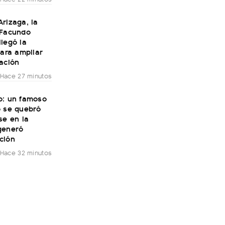
rizaga, la
 Facundo
legó la
para ampliar
ación
Hace 27 minutos
o: un famoso
o se quebró
se en la
generó
ción
Hace 32 minutos