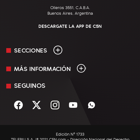
Olleros 3551, C.A.B.A.
Buenos Aires, Argentina
DESCARGATE LA APP DE C5N
SECCIONES
MÁS INFORMACIÓN
En Vivo
Minuto Uno
SEGUINOS
Mediakit
Política
Términos y condiciones
Sociedad
Rss
Economía
Enfoque
Edición Nº 1733
C5N Autos
TELEPIU S.A. |© 2021 C5N.com - Dirección Nacional del Derecho