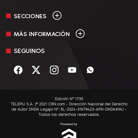
SECCIONES
MÁS INFORMACIÓN
En Vivo
Minuto Uno
SEGUINOS
Mediakit
Política
Términos y condiciones
Sociedad
Rss
Economía
Enfoque
Edición Nº 1735
C5N Autos
TELEPIU S.A. |© 2021 C5N.com - Dirección Nacional del Derecho
de Autor DNDA Legajo N°: RL-2024-31679423-APN-DNDA#MJ -
RatingCero
Todos los derechos reservados.
Deportes
Lifestyle