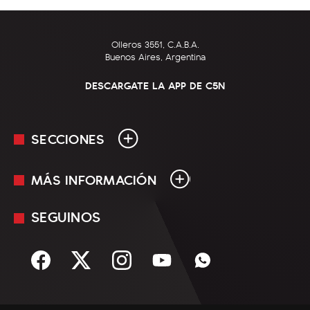
Olleros 3551, C.A.B.A.
Buenos Aires, Argentina
DESCARGATE LA APP DE C5N
SECCIONES
MÁS INFORMACIÓN
En Vivo
Minuto Uno
SEGUINOS
Mediakit
Política
Términos y condiciones
Sociedad
Rss
Economía
Enfoque