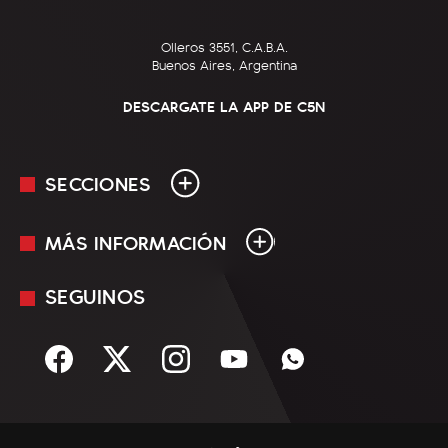
Olleros 3551, C.A.B.A.
Buenos Aires, Argentina
DESCARGATE LA APP DE C5N
SECCIONES
MÁS INFORMACIÓN
En Vivo
Minuto Uno
SEGUINOS
Mediakit
Política
Términos y condiciones
Sociedad
Rss
Economía
Enfoque