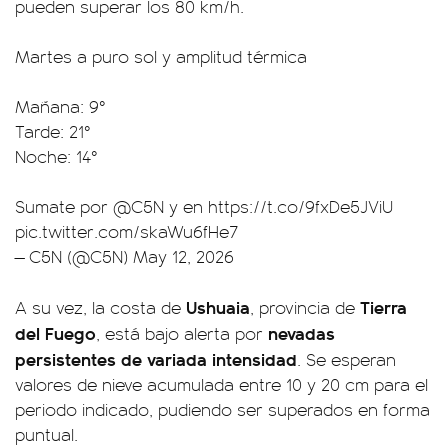
pueden superar los 80 km/h.
Martes a puro sol y amplitud térmica
Mañana: 9°
Tarde: 21°
Noche: 14°
Sumate por
@C5N
y en
https://t.co/9fxDe5JViU
pic.twitter.com/skaWu6fHe7
— C5N (@C5N)
May 12, 2026
Ushuaia
Tierra
A su vez, la costa de
, provincia de
del Fuego
nevadas
, está bajo alerta por
persistentes de variada intensidad
. Se esperan
valores de nieve acumulada entre 10 y 20 cm para el
periodo indicado, pudiendo ser superados en forma
puntual.