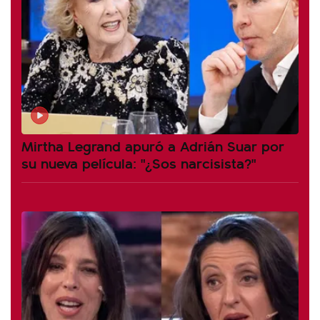
Mirtha Legrand apuró a Adrián Suar por
su nueva película: "¿Sos narcisista?"