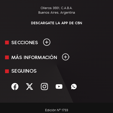
Olleros 3551, C.A.B.A.
Buenos Aires, Argentina
DESCARGATE LA APP DE C5N
SECCIONES
MÁS INFORMACIÓN
En Vivo
Minuto Uno
SEGUINOS
Mediakit
Política
Términos y condiciones
Sociedad
Rss
Economía
Enfoque
Edición Nº 1733
C5N Autos