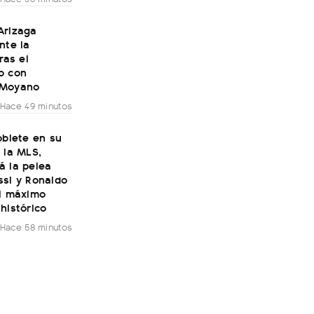
Arizaga
nte la
ras el
o con
 Moyano
Hace 49 minutos
oblete en su
 la MLS,
á la pelea
ssi y Ronaldo
el máximo
histórico
Hace 58 minutos