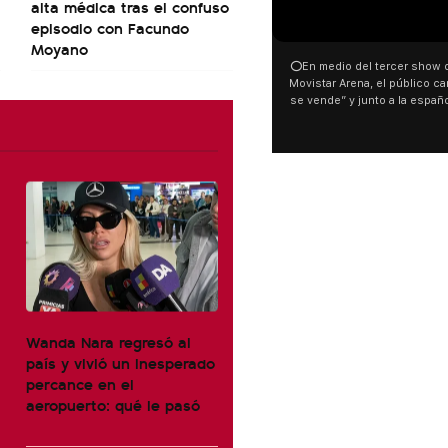
alta médica tras el confuso
00:00
episodio con Facundo
Moyano
⭕En medio del tercer show d
Movistar Arena, el público can
se vende” y junto a la españ
ocurrió a dos días de la votac
Tierras.
Wanda Nara regresó al
país y vivió un inesperado
percance en el
aeropuerto: qué le pasó