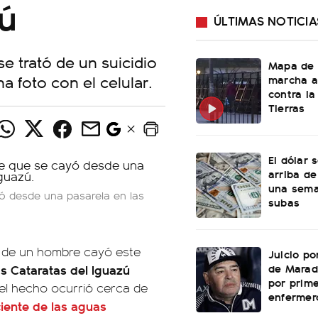
zú
ÚLTIMAS NOTICIA
se trató de un suicidio
Mapa de 
a foto con el celular.
marcha a
contra la
Tierras
El dólar 
arriba de
una sema
 desde una pasarela en las
subas
ro de un hombre cayó este
Juicio po
de Marad
las Cataratas del Iguazú
por prime
el hecho ocurrió cerca de
enfermer
iente de las aguas