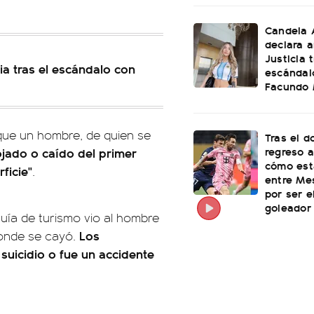
Candela 
declara a
Justicia t
ia tras el escándalo con
escándal
Facundo
que un hombre, de quien se
Tras el d
regreso a
ojado o caído del primer
cómo est
ficie"
.
entre Me
por ser 
goleador 
uía de turismo vio al hombre
Los
onde se cayó.
 suicidio o fue un accidente