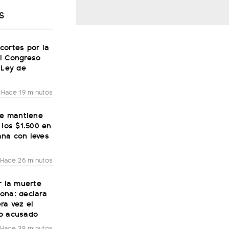
S
cortes por la
l Congreso
 Ley de
Hace 19 minutos
se mantiene
 los $1.500 en
na con leves
Hace 26 minutos
r la muerte
ona: declara
ra vez el
o acusado
Hace 38 minutos