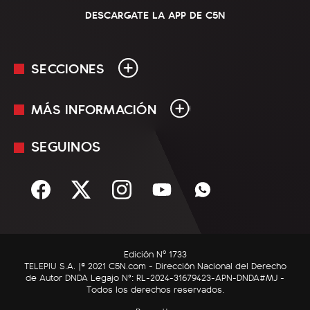
DESCARGATE LA APP DE C5N
SECCIONES
MÁS INFORMACIÓN
En Vivo
Minuto Uno
SEGUINOS
Mediakit
Política
Términos y condiciones
Sociedad
Rss
Economía
Enfoque
Edición Nº 1733
C5N Autos
TELEPIU S.A. |© 2021 C5N.com - Dirección Nacional del Derecho
de Autor DNDA Legajo N°: RL-2024-31679423-APN-DNDA#MJ -
RatingCero
Todos los derechos reservados.