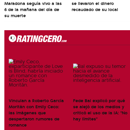
Maradona seguía vivo a las
se llevaron el dinero
6 de la mañana del día de
recaudado de su local
su muerte
Vinculan a Roberto García
Fede Bal explicó por qué
Moritán con Emily Ceco:
se alejó de los medios y
las imágenes que
criticó el uso de la IA: "No
despertaron rumores de
hay límites"
romance