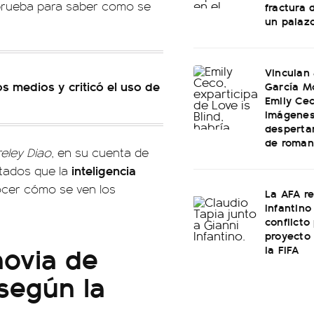
a prueba para saber como se
fractura 
un palaz
Vinculan
os medios y criticó el uso de
García M
Emily Cec
imágenes
desperta
de roman
reley Diao
, en su cuenta de
inteligencia
ltados que la
ocer cómo se ven los
La AFA r
Infantino 
conflicto
proyecto
 novia de
la FIFA
 según la