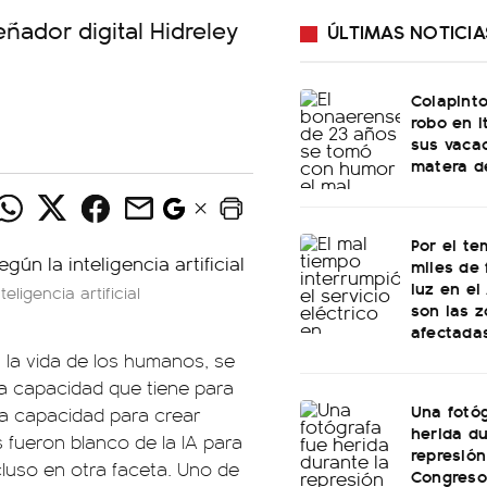
ñador digital Hidreley
ÚLTIMAS NOTICIA
Colapinto
robo en I
sus vacac
matera d
Por el te
miles de 
luz en el
ligencia artificial
son las 
afectada
 la vida de los humanos, se
la capacidad que tiene para
Una fotóg
 la capacidad para crear
herida du
 fueron blanco de la IA para
represión
uso en otra faceta. Uno de
Congreso: