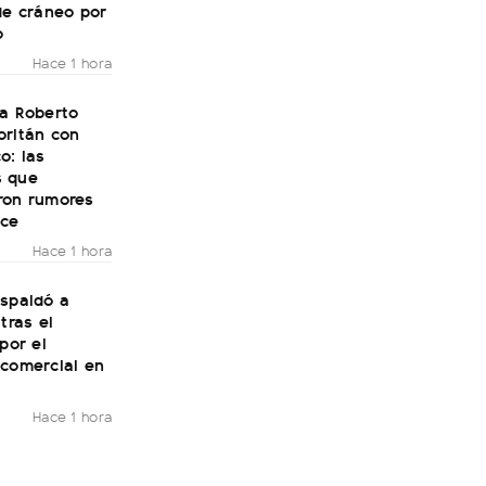
de cráneo por
o
Hace 1 hora
 a Roberto
oritán con
o: las
 que
ron rumores
ce
Hace 1 hora
espaldó a
tras el
 por el
 comercial en
Hace 1 hora