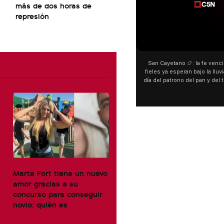
más de dos horas de
represión
00:00
San Cayetano 📿: la fe venció a
fieles ya esperan bajo la lluvia 
día del patrono del pan y del tra
personas acampan en Liniers pa
y pedir. 🎙️ @bernardoma
Marta Fort tiene un nuevo
amor gracias a su
concurso para conseguir
novio: quién es