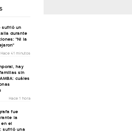
S
 sufrió un
talia durante
iones: "Ni la
ejaron"
Hace 41 minutos
mporal, hay
familias sin
 AMBA: cuáles
zonas
s
Hace 1 hora
rafa fue
rante la
 en el
 sufrió una