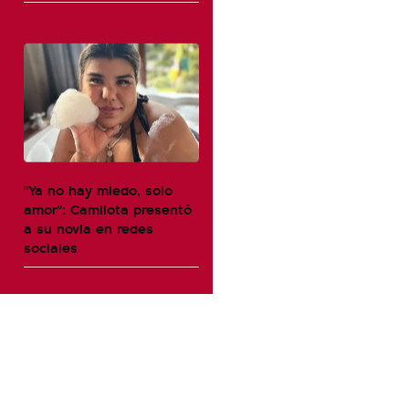
"Ya no hay miedo, solo
amor": Camilota presentó
a su novia en redes
sociales