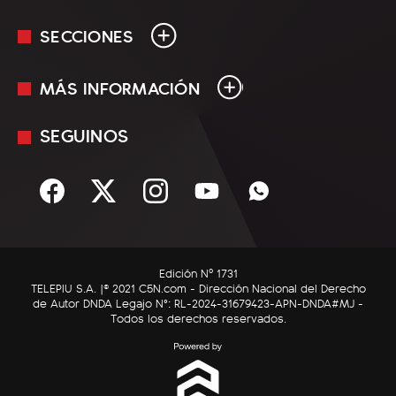
SECCIONES
MÁS INFORMACIÓN
En Vivo
Minuto Uno
SEGUINOS
Mediakit
Política
Términos y condiciones
Sociedad
Rss
Economía
Enfoque
Edición Nº 1731
C5N Autos
TELEPIU S.A. |© 2021 C5N.com - Dirección Nacional del Derecho
de Autor DNDA Legajo N°: RL-2024-31679423-APN-DNDA#MJ -
RatingCero
Todos los derechos reservados.
Deportes
Lifestyle