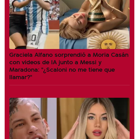
Graciela Alfano sorprendió a Moria Casán
con videos de IA junto a Messi y
Maradona: "¿Scaloni no me tiene que
llamar?"