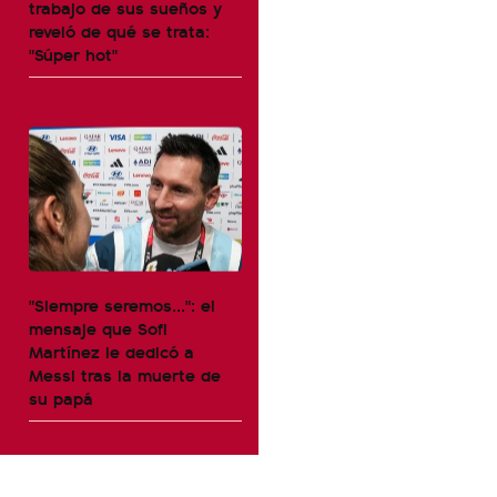
trabajo de sus sueños y
reveló de qué se trata:
"Súper hot"
"Siempre seremos...": el
mensaje que Sofi
Martínez le dedicó a
Messi tras la muerte de
su papá