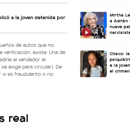
Mirtha L
licó a la joven detenida por
a Adrián 
nueva pel
narcisist
 dueños de autos que no
 verificación, existe. Una de
Chaco: la
psiquiátr
dirle al vendedor el
a la jove
 se exige para circular). De
el crimen
si es fraudulento o no.
s real