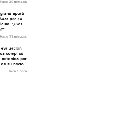
Hace 30 minutos
egrand apuró
Suar por su
ícula: "¿Sos
a?"
Hace 33 minutos
 evaluación
ica complicó
n detenida por
 de su novio
Hace 1 hora