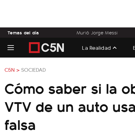
Temas del día
Murió Jorge Messi
La Realidad
C5N >
SOCIEDAD
Cómo saber si la ob
VTV de un auto us
falsa