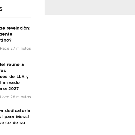
S
 de revelación:
idente
tino?
Hace 27 minutos
lei reúne a
res
ses de LLA y
el armado
para 2027
Hace 28 minutos
a dedicatoria
ul para Messi
uerte de su