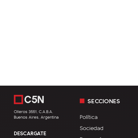
SECCIONES
Olleros 3551, C.A.B.A.
Política
Buenos Aires, Argentina
Sociedad
DESCARGATE