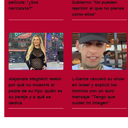
película: "¿Sos
Gobierno: "No pueden
narcisista?"
reprimir al que no piensa
como ellos"
Alejandra Maglietti reveló
L-Gante canceló su show
por qué no muestra al
en Israel y explicó los
padre de su hijo: quién es
motivos con un duro
su pareja y a qué se
mensaje: "Tengo que
dedica
cuidar mi imagen"