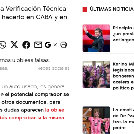
la Verificación Técnica
ÚLTIMAS NOTICIA
e hacerlo en CABA y en
Principio
¿un pres
antiargen
Karina Mi
sas.
Redes sociales
legislado
bonaeren
acelera 
un auto usado, les genera
político 
el potencial comprador se
que
re otros documentos, para
sas dudas aparecen
la oblea
La emotiv
de De Pa
odés comprobar si la misma
tras la m
padre