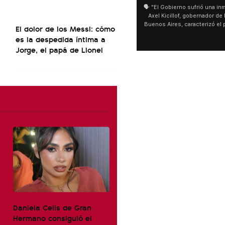
🗣️ "El Gobierno sufrió una inmensa derrota" 🎙️
S
Axel Kicillof, gobernador de la Provincia de
m
Buenos Aires, caracterizó el proyecto de Ley
El dolor de los Messi: cómo
de Inviolabilidad de la Propiedad Privada
m
es la despedida íntima a
como "una lista sábana con temas nefastos"
ag
Jorge, el papá de Lionel
y destacó "la movilización popular". 📌 La
úl
declaración fue desde el santuario de San
se
Cayetano, donde también advirtió que "la
sociedad no solo sufre porque no llega sino
que también está endeudada".
Daniela Celis de Gran
Hermano consiguió el