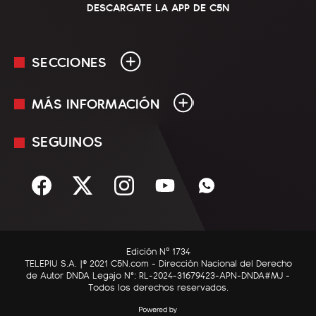
DESCARGATE LA APP DE C5N
SECCIONES
MÁS INFORMACIÓN
En Vivo
Minuto Uno
SEGUINOS
Mediakit
Política
Términos y condiciones
Sociedad
Rss
Economía
Enfoque
Edición Nº 1734
C5N Autos
TELEPIU S.A. |© 2021 C5N.com - Dirección Nacional del Derecho
de Autor DNDA Legajo N°: RL-2024-31679423-APN-DNDA#MJ -
RatingCero
Todos los derechos reservados.
Deportes