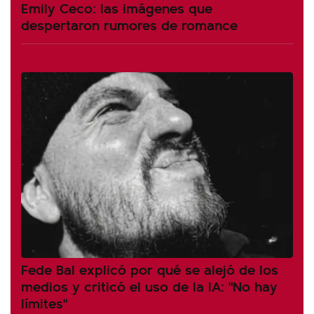
Emily Ceco: las imágenes que
despertaron rumores de romance
Fede Bal explicó por qué se alejó de los
medios y criticó el uso de la IA: "No hay
límites"