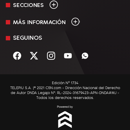
SECCIONES
MÁS INFORMACIÓN
En Vivo
Minuto Uno
SEGUINOS
Mediakit
Política
Términos y condiciones
Sociedad
Rss
Economía
Enfoque
Edición Nº 1734
C5N Autos
TELEPIU S.A. |© 2021 C5N.com - Dirección Nacional del Derecho
de Autor DNDA Legajo N°: RL-2024-31679423-APN-DNDA#MJ -
RatingCero
Todos los derechos reservados.
Deportes
Lifestyle
Astrología