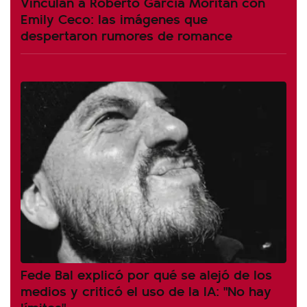
Vinculan a Roberto García Moritán con
Emily Ceco: las imágenes que
despertaron rumores de romance
Fede Bal explicó por qué se alejó de los
medios y criticó el uso de la IA: "No hay
límites"