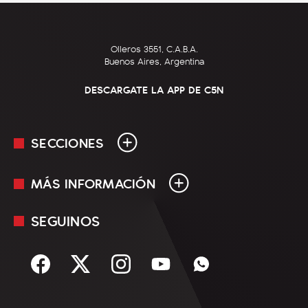
Olleros 3551, C.A.B.A.
Buenos Aires, Argentina
DESCARGATE LA APP DE C5N
SECCIONES
MÁS INFORMACIÓN
En Vivo
Minuto Uno
SEGUINOS
Mediakit
Política
Términos y condiciones
Sociedad
Rss
Economía