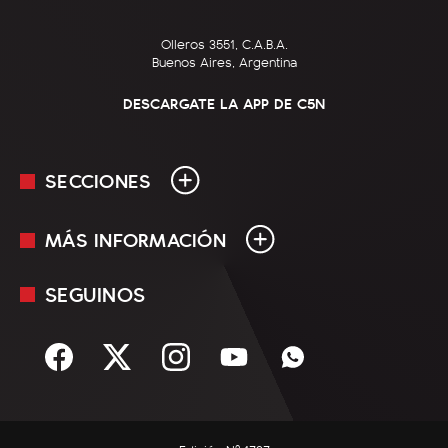
Olleros 3551, C.A.B.A.
Buenos Aires, Argentina
DESCARGATE LA APP DE C5N
SECCIONES
MÁS INFORMACIÓN
En Vivo
Minuto Uno
SEGUINOS
Mediakit
Política
Términos y condiciones
Sociedad
Rss
Economía
Enfoque