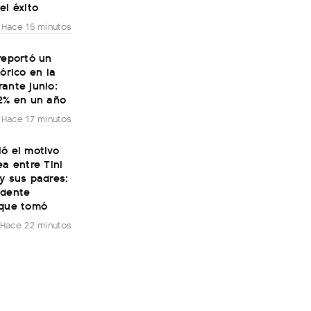
el éxito
Hace 15 minutos
reportó un
tórico en la
ante junio:
32% en un año
Hace 17 minutos
ó el motivo
ea entre Tini
y sus padres:
ndente
 que tomó
Hace 22 minutos