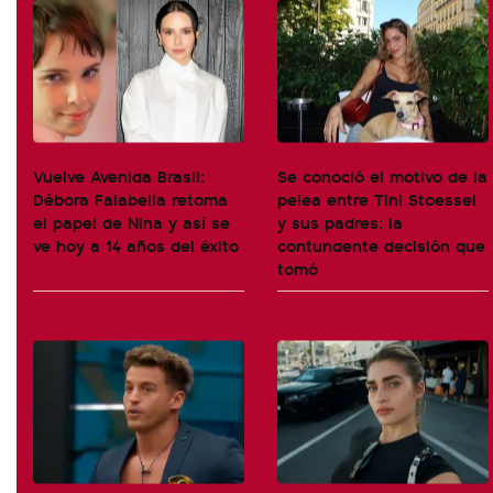
Vuelve Avenida Brasil:
Se conoció el motivo de la
Débora Falabella retoma
pelea entre Tini Stoessel
el papel de Nina y así se
y sus padres: la
ve hoy a 14 años del éxito
contundente decisión que
tomó