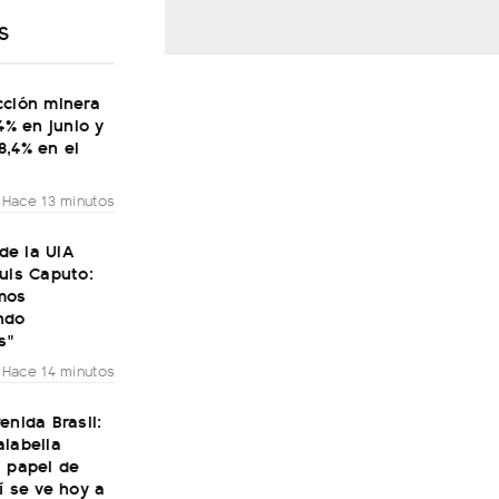
S
cción minera
,4% en junio y
8,4% en el
Hace 13 minutos
 de la UIA
uis Caputo:
mos
ndo
s"
Hace 14 minutos
enida Brasil:
alabella
l papel de
í se ve hoy a