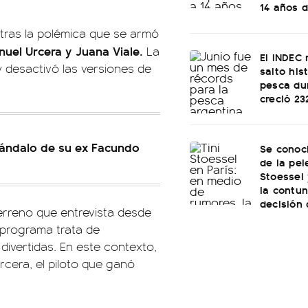
14 años d
tras la polémica que se armó
nuel Urcera y Juana Viale.
La
El INDEC 
 desactivó las versiones de
salto his
pesca dur
creció 2
cándalo de su ex Facundo
Se conoci
de la pel
Stoessel 
la contu
decisión
erreno que entrevista desde
u programa trata de
divertidas. En este contexto,
rcera, el piloto que ganó