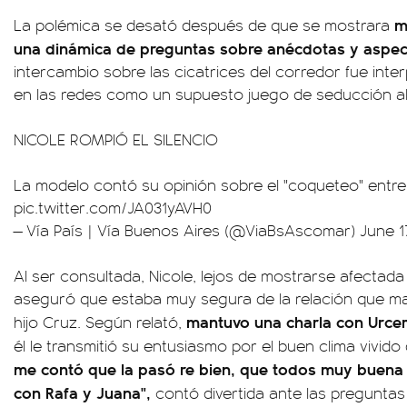
m
La polémica se desató después de que se mostrara
una dinámica de preguntas sobre anécdotas y aspec
intercambio sobre las cicatrices del corredor fue inte
en las redes como un supuesto juego de seducción al 
NICOLE ROMPIÓ EL SILENCIO
La modelo contó su opinión sobre el "coqueteo" entre 
pic.twitter.com/JA031yAVH0
— Vía País | Vía Buenos Aires (@ViaBsAscomar)
June 1
Al ser consultada, Nicole, lejos de mostrarse afectada
aseguró que estaba muy segura de la relación que ma
mantuvo una charla con Urce
hijo Cruz. Según relató,
él le transmitió su entusiasmo por el buen clima vivid
me contó que la pasó re bien, que todos muy buena 
con Rafa y Juana",
contó divertida ante las preguntas 