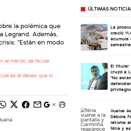
ÚLTIMAS NOTICIA
sobre la polémica que
La produ
tha Legrand. Además,
creció 11
acumula 
risis: "Están en modo
semestre
on el marido de Nicole
El titular
cruzó a L
cuál es el deseo que lo
"No esta
defendie
privilegio
Vuelve Av
Débora F
retoma e
Nina y as