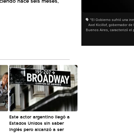
iciendo hace seis meses,
01:05
01:29
🗣️ "El Gobierno sufrió una inmensa derrota" 🎙️
San Cayetano: Jorge Garcí
Axel Kicillof, gobernador de la Provincia de
miles de peregrinos en Lin
Buenos Aires, caracterizó el proyecto de Ley
de Buenos Aires destacó l
de Inviolabilidad de la Propiedad Privada
multitud de peregrinos qu
como "una lista sábana con temas nefastos"
agua y soportó las bajas t
y destacó "la movilización popular". 📌 La
últimos días: "Son dificul
declaración fue desde el santuario de San
ser superadas por la fe".
Cayetano, donde también advirtió que "la
sociedad no solo sufre porque no llega sino
que también está endeudada".
Este actor argentino llegó a
Estados Unidos sin saber
inglés pero alcanzó a ser