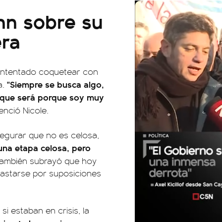
nn sobre su
era
a intentado coquetear con
"Siempre se busca algo,
a.
o que será porque soy muy
nció Nicole.
segurar que no es celosa,
una etapa celosa, pero
También subrayó que hoy
gastarse por suposiciones
si estaban en crisis, la