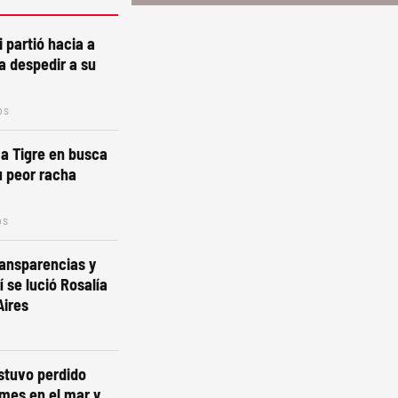
i partió hacia a
a despedir a su
os
a a Tigre en busca
u peor racha
os
ansparencias y
 se lució Rosalía
Aires
estuvo perdido
mes en el mar y