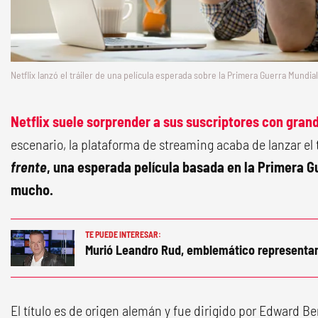
Netflix lanzó el tráiler de una película esperada sobre la Primera Guerra Mundial
Netflix suele sorprender a sus suscriptores con gran
escenario, la plataforma de streaming acaba de lanzar el 
frente
, una esperada película basada en la Primera 
mucho.
TE PUEDE INTERESAR:
Murió Leandro Rud, emblemático representa
El título es de origen alemán y fue dirigido por Edward Ber