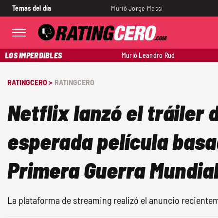
Temas del día
Murió Jorge Messi
LOS IMPERDIBLES
Murió Leandro Rud
RATINGCERO >
RATINGCERO
Netflix lanzó el tráiler
esperada película basa
Primera Guerra Mundia
La plataforma de streaming realizó el anuncio reciente