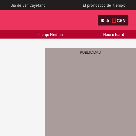
Día de San Cayetano
El pronóstico del tiempo
IR A
Thiago Medina
Mauro Icardi