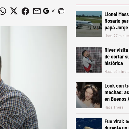
Lionel Mess
Rosario par
papá Jorge
Hace 27 minut
River visit
de cortar s
histórica
Hace 33 minut
Look con tr
mechas: así
en Buenos 
Hace 1 hora
Fue viral: 
durante un 