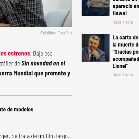
apareció en
Hawai
Hace 1 hora
.
FreePiks
La carta de
la muerte d
"Gracias po
des estrenos
. Bajo ese
acompañado
tráiler de
Sin novedad en el
Lionel"
Guerra Mundial que promete y
Hace 1 hora
nte de modelos
ger. Se trata de un film largo,