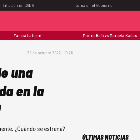
Inflación en CABA
Interna en el Gobierno
Yanina Latorre
Marixa Balli vs Marcela Baños
20 de octubre 2022 - 19:26
 de una
da en la
l
mente. ¿Cuándo se estrena?
ÚLTIMAS NOTICIAS