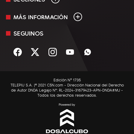
MÁS INFORMACIÓN
En Vivo
Minuto Uno
SEGUINOS
Mediakit
Política
Términos y condiciones
Sociedad
Rss
Economía
Enfoque
Edición Nº 1735
C5N Autos
TELEPIU S.A. |© 2021 C5N.com - Dirección Nacional del Derecho
de Autor DNDA Legajo N°: RL-2024-31679423-APN-DNDA#MJ -
RatingCero
Todos los derechos reservados.
Deportes
Lifestyle
Astrología