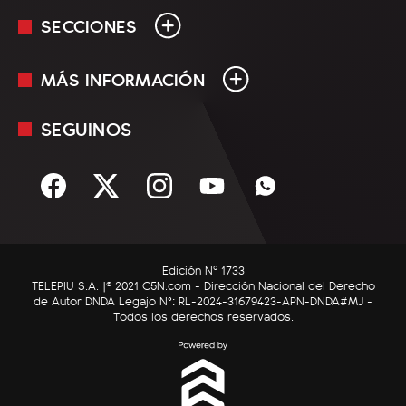
SECCIONES
MÁS INFORMACIÓN
En Vivo
Minuto Uno
SEGUINOS
Mediakit
Política
Términos y condiciones
Sociedad
Rss
Economía
Enfoque
Edición Nº 1733
C5N Autos
TELEPIU S.A. |© 2021 C5N.com - Dirección Nacional del Derecho
de Autor DNDA Legajo N°: RL-2024-31679423-APN-DNDA#MJ -
RatingCero
Todos los derechos reservados.
Deportes
Lifestyle