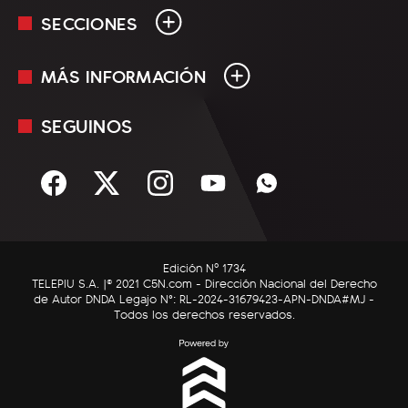
SECCIONES
MÁS INFORMACIÓN
En Vivo
Minuto Uno
SEGUINOS
Mediakit
Política
Términos y condiciones
Sociedad
Rss
Economía
Enfoque
Edición Nº 1734
C5N Autos
TELEPIU S.A. |© 2021 C5N.com - Dirección Nacional del Derecho
de Autor DNDA Legajo N°: RL-2024-31679423-APN-DNDA#MJ -
RatingCero
Todos los derechos reservados.
Deportes
Lifestyle
Astrología