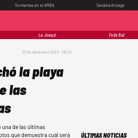
Tormentas en el AMBA
Candela Arizaga
La Joaqui
Fede Bal
29 de diciembre 2023 - 08:22
hó la playa
e las
as
 una de las últimas
fotos que demuestra cuál será
ÚLTIMAS NOTICIAS