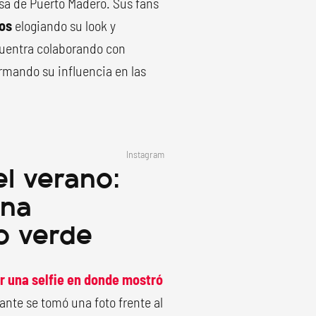
asa de Puerto Madero. Sus fans
os
elogiando su look y
ncuentra colaborando con
rmando su influencia en las
Instagram
l verano:
una
to verde
ir una selfie en donde mostró
tante se tomó una foto frente al