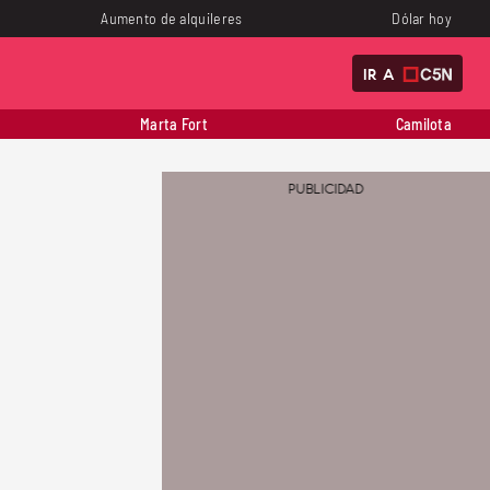
Aumento de alquileres
Dólar hoy
IR A
Marta Fort
Camilota