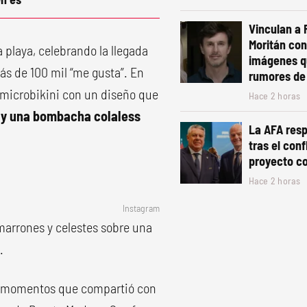
Vinculan a 
Moritán con
 playa, celebrando la llegada
imágenes q
s de 100 mil “me gusta”. En
rumores de
a microbikini con un diseño que
Hace 2 horas
s y una bombacha colaless
La AFA resp
tras el conf
proyecto co
Hace 2 horas
Instagram
arrones y celestes sobre una
.
os momentos que compartió con