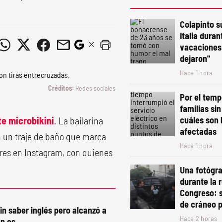
Colapinto s
Italia duran
vacaciones:
dejaron"
Hace 1 hora
Redes sociales
Por el temp
familias sin
te microbikini
. La bailarina
cuáles son 
afectadas
n un traje de baño que marca
Hace 1 hora
ores en Instagram, con quienes
Una fotógra
durante la 
Congreso: s
de cráneo p
in saber inglés pero alcanzó a
Hace 2 horas
n es