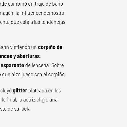
donde combinó un traje de baño
imagen, la influencer demostró
tenta que está a las tendencias
marín vistiendo un
corpiño de
runces y aberturas
.
ansparente
de lencería. Sobre
e
que hizo juego con el corpiño.
ncluyó
glitter
plateado en los
 final, la actriz eligió una
sto de su look.