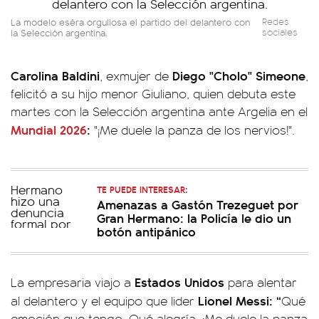
La modelo eséra orgullosa el partido del delantero con
Redes
la Selección argentina.
sociales
Carolina Baldini
Diego "Cholo" Simeone
, exmujer de
,
felicitó a su hijo menor Giuliano, quien debuta este
martes con la Selección argentina ante Argelia en el
Mundial 2026
:
"¡Me duele la panza de los nervios!".
TE PUEDE INTERESAR:
Amenazas a Gastón Trezeguet por
Gran Hermano: la Policía le dio un
botón antipánico
Estados Unidos
La empresaria viajo a
para alentar
Lionel Messi: “
al delantero y el equipo que lider
Qué
emoción que tengo. Qué alegría. ¡Me duele la panza