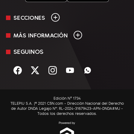
SECCIONES
MÁS INFORMACIÓN
En Vivo
Minuto Uno
SEGUINOS
Mediakit
Política
Términos y condiciones
Sociedad
Rss
Economía
Enfoque
Edición Nº 1734
C5N Autos
TELEPIU S.A. |© 2021 C5N.com - Dirección Nacional del Derecho
de Autor DNDA Legajo N°: RL-2024-31679423-APN-DNDA#MJ -
RatingCero
Todos los derechos reservados.
Deportes
Lifestyle