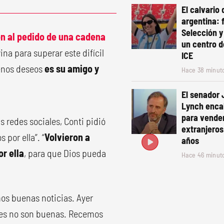
El calvario
argentina: f
Selección y
n al pedido de una cadena
un centro d
na para superar este difícil
ICE
enos deseos
es su amigo y
Hace 38 minut
El senador
Lynch enca
para vender
s redes sociales, Conti pidió
extranjeros
 por ella”. “
Volvieron a
años
r ella
, para que Dios pueda
Hace 46 minut
os buenas noticias. Ayer
ades no son buenas. Recemos