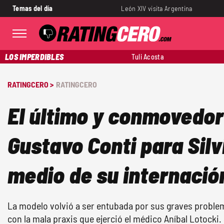
Temas del día
León XIV visita Argentina
LOS IMPERDIBLES
Tuli Acosta
RATINGCERO >
RATINGCERO
El último y conmovedo
Gustavo Conti para Sil
medio de su internació
La modelo volvió a ser entubada por sus graves proble
con la mala praxis que ejerció el médico Aníbal Lotock