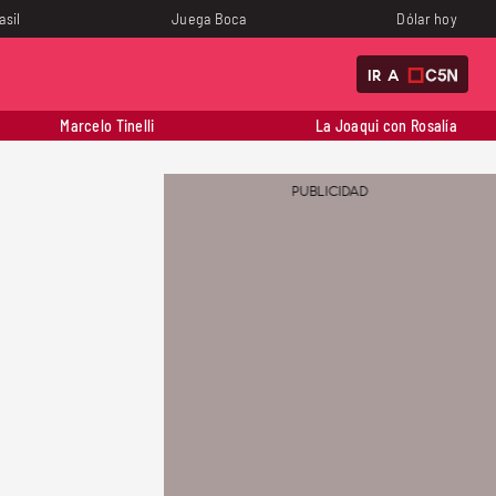
asil
Juega Boca
Dólar hoy
IR A
Marcelo Tinelli
La Joaqui con Rosalía