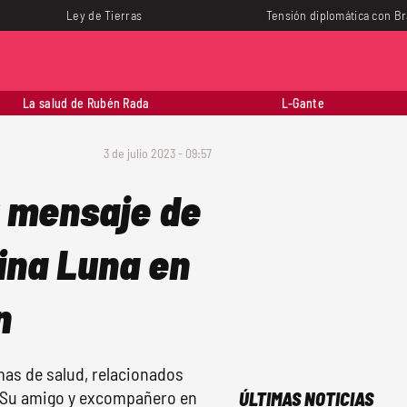
Ley de Tierras
Tensión diplomática con Br
La salud de Rubén Rada
L-Gante
3 de julio 2023 - 09:57
r mensaje de
vina Luna en
n
mas de salud, relacionados
i. Su amigo y excompañero en
ÚLTIMAS NOTICIAS