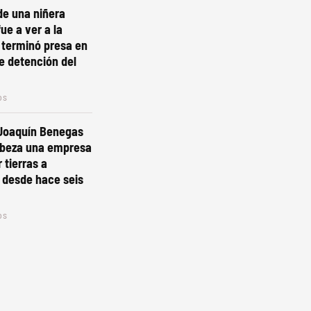
 de una niñera
ue a ver a la
 terminó presa en
e detención del
os
 Joaquín Benegas
beza una empresa
 tierras a
 desde hace seis
os