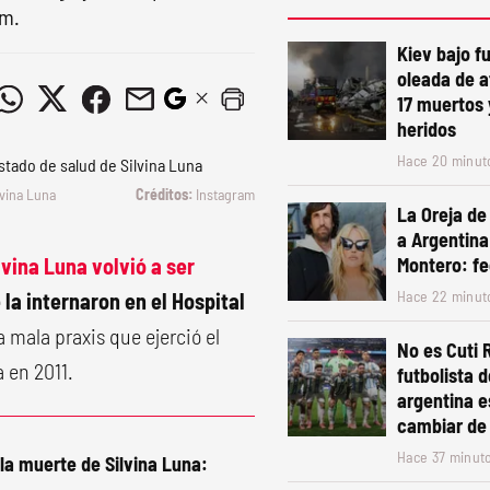
am.
Kiev bajo f
oleada de a
17 muertos 
heridos
Hace 20 minut
lvina Luna
Instagram
La Oreja de
a Argentin
lvina Luna volvió a ser
Montero: fe
Hace 22 minut
la internaron en el Hospital
la mala praxis que ejerció el
No es Cuti
 en 2011.
futbolista d
argentina 
cambiar de
Hace 37 minut
 la muerte de Silvina Luna: