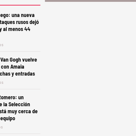
uego: una nueva
taques rusos dejó
y al menos 44
os
 Van Gogh vuelve
a con Amaia
chas y entradas
os
 Romero: un
e la Selección
está muy cerca de
 equipo
os