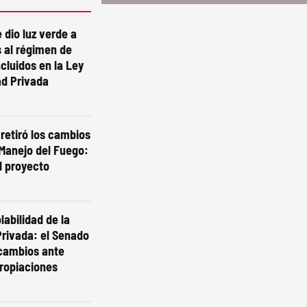
 dio luz verde a
 al régimen de
ncluidos en la Ley
ad Privada
 retiró los cambios
 Manejo del Fuego:
l proyecto
labilidad de la
rivada: el Senado
 cambios ante
ropiaciones