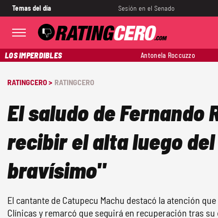
Temas del día
Sesión en el Senado
LOS IMPERDIBLES
Antonela Roccuzzo
RATINGCERO >
RATINGCERO
El saludo de Fernando R
recibir el alta luego de
bravísimo"
El cantante de Catupecu Machu destacó la atención que r
Clínicas y remarcó que seguirá en recuperación tras s