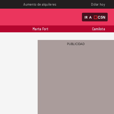
Aumento de alquileres
Dólar hoy
IR A
Marta Fort
Camilota