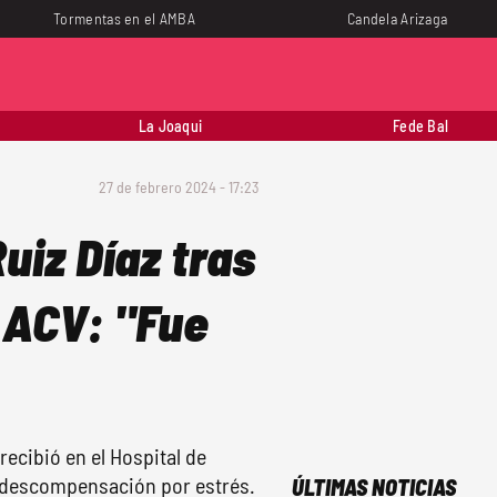
Tormentas en el AMBA
Candela Arizaga
La Joaqui
Fede Bal
27 de febrero 2024 - 17:23
uiz Díaz tras
l ACV: "Fue
ecibió en el Hospital de
u descompensación por estrés.
ÚLTIMAS NOTICIAS