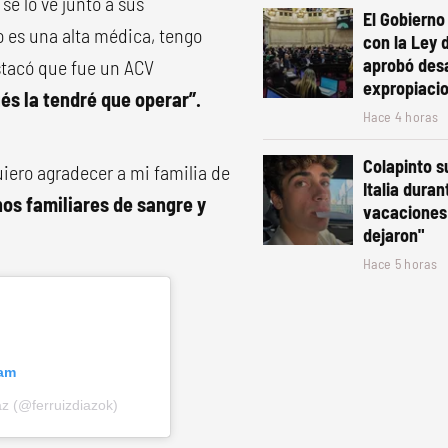
se lo ve junto a sus
El Gobiern
o es una alta médica, tengo
con la Ley 
aprobó desa
estacó que fue un ACV
expropiaci
és la tendré que operar”.
Hace 4 horas
Colapinto s
uiero agradecer a mi familia de
Italia duran
nos familiares de sangre y
vacaciones:
dejaron"
Hace 5 horas
ram
z (@ferruizdiazok)