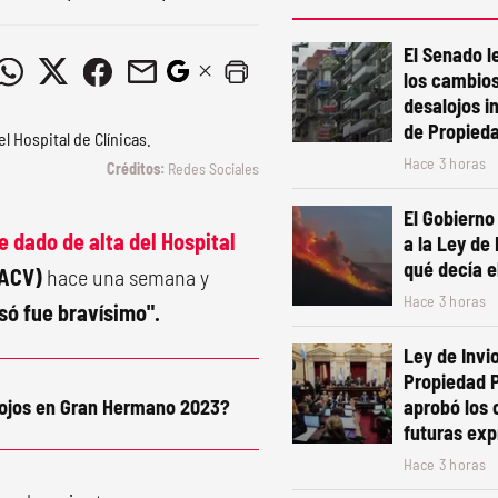
El Senado le
los cambios
desalojos i
de Propied
Hace 3 horas
Redes Sociales
El Gobierno
e dado de
alta
del
Hospital
a la Ley de
qué decía e
(ACV)
hace una semana y
Hace 3 horas
ó fue bravísimo".
Ley de Invio
Propiedad P
piojos en Gran Hermano 2023?
aprobó los
futuras exp
Hace 3 horas