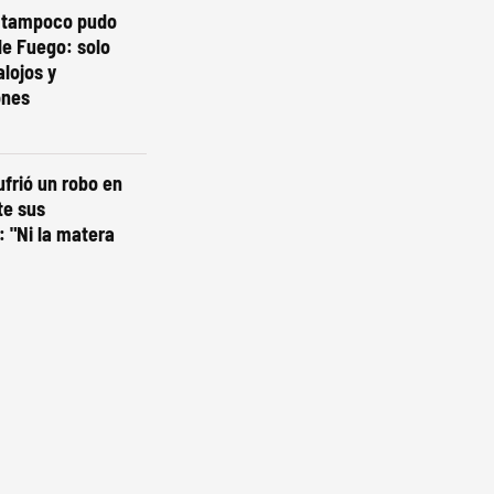
o tampoco pudo
de Fuego: solo
lojos y
ones
ufrió un robo en
te sus
 "Ni la matera