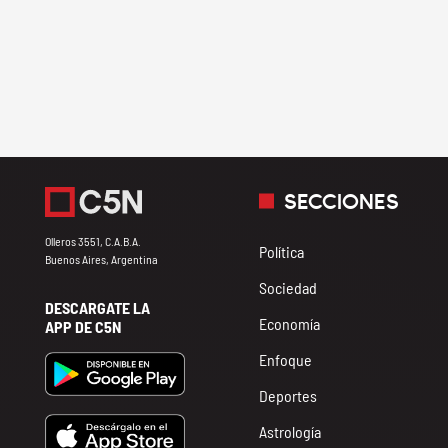
SECCIONES
Olleros 3551, C.A.B.A.
Política
Buenos Aires, Argentina
Sociedad
DESCARGATE LA
Economía
APP DE C5N
Enfoque
Deportes
Astrología