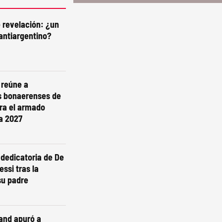
e revelación: ¿un
antiargentino?
i reúne a
s bonaerenses de
ra el armado
ra 2027
dedicatoria de De
essi tras la
su padre
and apuró a