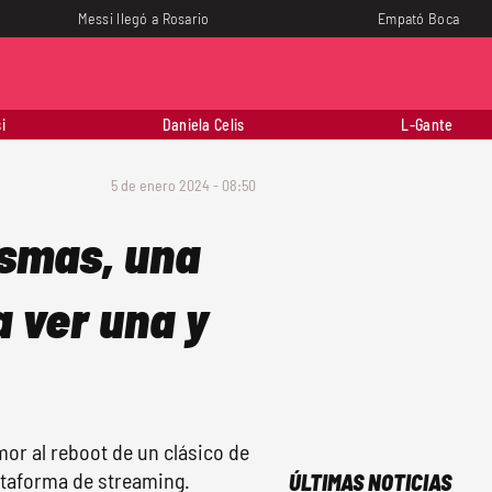
Messi llegó a Rosario
Empató Boca
i
Daniela Celis
L-Gante
5 de enero 2024 - 08:50
asmas, una
a ver una y
mor al reboot de un clásico de
lataforma de streaming.
ÚLTIMAS NOTICIAS