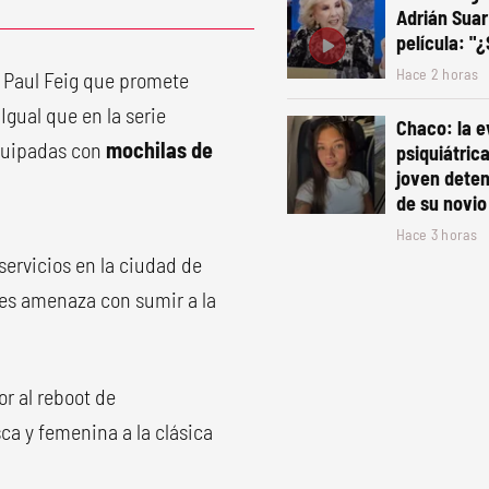
Adrián Suar
película: "
Hace 2 horas
r Paul Feig que promete
Igual que en la serie
Chaco: la e
equipadas con
mochilas de
psiquiátric
joven deten
de su novio
Hace 3 horas
servicios en la ciudad de
es amenaza con sumir a la
r al reboot de
ca y femenina a la clásica