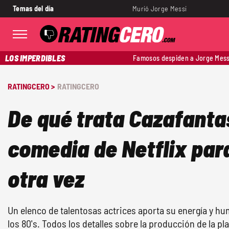
Temas del día
Murió Jorge Messi
LOS IMPERDIBLES
Famosos despiden a Jorge Mess
RATINGCERO >
RATINGCERO
De qué trata Cazafant
comedia de Netflix par
otra vez
Un elenco de talentosas actrices aporta su energía y hu
los 80's. Todos los detalles sobre la producción de la p