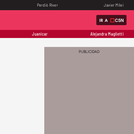
Perdió River
Javier Milei
IR A
Juanicar
Alejandra Maglietti