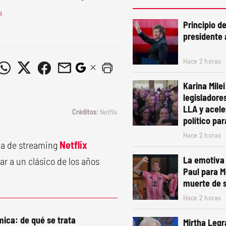
a
Principio d
presidente 
Hace 2 horas
Karina Mile
legisladore
LLA y acele
Netflix
político pa
Hace 2 horas
ma de streaming
Netflix
La emotiva 
r a un clásico de los años
Paul para M
muerte de 
Hace 2 horas
mica: de qué se trata
Mirtha Legr