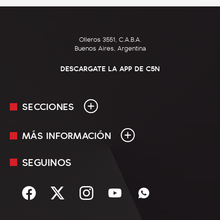
Olleros 3551, C.A.B.A.
Buenos Aires, Argentina
DESCARGATE LA APP DE C5N
SECCIONES
MÁS INFORMACIÓN
En Vivo
Minuto Uno
SEGUINOS
Mediakit
Política
Términos y condiciones
Sociedad
Rss
Economía