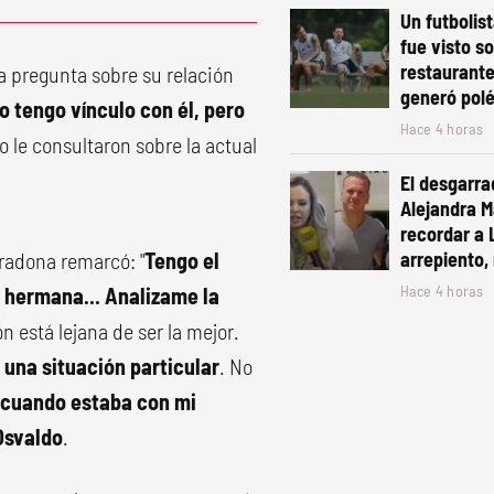
Un futbolis
fue visto s
restaurante
la pregunta sobre su relación
generó pol
o tengo vínculo con él, pero
Hace 4 horas
o le consultaron sobre la actual
El desgarra
Alejandra Ma
recordar a 
aradona remarcó: "
Tengo el
arrepiento, 
Hace 4 horas
i hermana... Analizame la
n está lejana de ser la mejor.
s una situación particular
. No
e cuando estaba con mi
Osvaldo
.