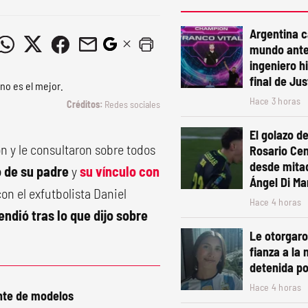
Argentina 
mundo ante
ingeniero h
final de Ju
Hace 3 horas
Redes sociales
El golazo de
n y le consultaron sobre todos
Rosario Cen
desde mita
o de su padre
y
su vínculo con
Ángel Di Mar
on el exfutbolista Daniel
Hace 4 horas
endió tras lo que dijo sobre
Le otorgaro
fianza a la 
detenida po
Hace 4 horas
nte de modelos