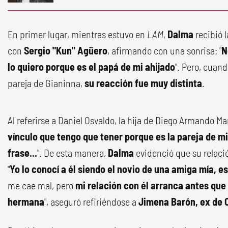
En primer lugar, mientras estuvo en
LAM
,
Dalma
recibió 
con
Sergio "Kun" Agüero
, afirmando con una sonrisa: "
N
lo quiero porque es el papá de mi ahijado
". Pero, cuand
pareja de Gianinna,
su reacción fue muy distinta
.
Al referirse a Daniel Osvaldo, la hija de Diego Armando M
vínculo que tengo que tener porque es la pareja de m
frase...
". De esta manera,
Dalma
evidenció que su relació
"
Yo lo conocí a él siendo el novio de una amiga mía, e
me cae mal, pero
mi relación con él arranca antes qu
hermana
", aseguró refiriéndose a
Jimena Barón, ex de 