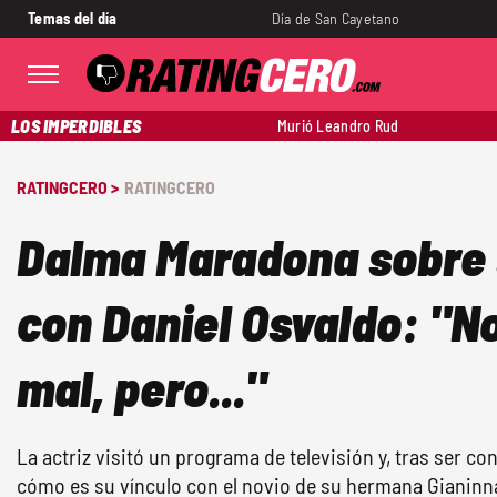
Temas del día
Día de San Cayetano
LOS IMPERDIBLES
Murió Leandro Rud
RATINGCERO >
RATINGCERO
Dalma Maradona sobre 
con Daniel Osvaldo: "N
mal, pero..."
La actriz visitó un programa de televisión y, tras ser co
cómo es su vínculo con el novio de su hermana Gianinn