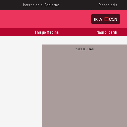
Interna en el Gobierno
Riesgo país
IR A
Thiago Medina
Mauro Icardi