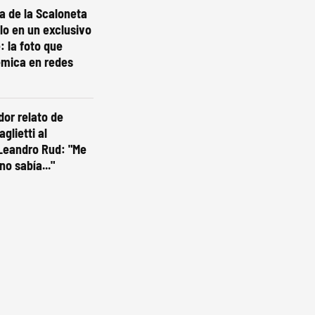
ta de la Scaloneta
olo en un exclusivo
: la foto que
émica en redes
dor relato de
glietti al
Leandro Rud: "Me
no sabía..."