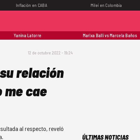
Inflación en CABA
Milei en Colombia
Yanina Latorre
Marixa Balli vs Marcela Baños
12 de octubre 2022 - 19:24
su relación
o me cae
nsultada al respecto, reveló
a.
ÚLTIMAS NOTICIAS