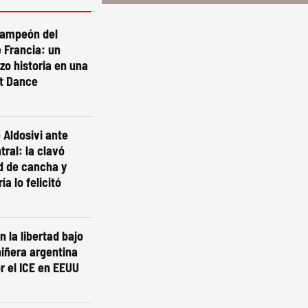
campeón del
 Francia: un
izo historia en una
st Dance
 Aldosivi ante
tral: la clavó
d de cancha y
ía lo felicitó
n la libertad bajo
niñera argentina
r el ICE en EEUU