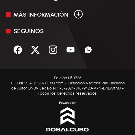
MÁS INFORMACIÓN
En Vivo
Minuto Uno
SEGUINOS
Mediakit
Política
Términos y condiciones
Sociedad
Rss
Economía
Enfoque
Edición Nº 1736
C5N Autos
TELEPIU S.A. |© 2021 C5N.com - Dirección Nacional del Derecho
de Autor DNDA Legajo N°: RL-2024-31679423-APN-DNDA#MJ -
RatingCero
Todos los derechos reservados.
Deportes
Lifestyle
Astrología
Tecnología