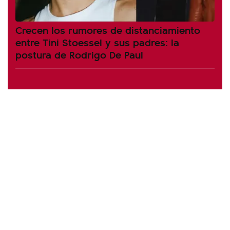
Crecen los rumores de distanciamiento
entre Tini Stoessel y sus padres: la
postura de Rodrigo De Paul