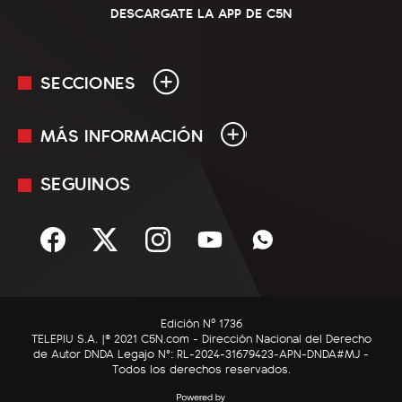
DESCARGATE LA APP DE C5N
SECCIONES
MÁS INFORMACIÓN
En Vivo
Minuto Uno
SEGUINOS
Mediakit
Política
Términos y condiciones
Sociedad
Rss
Economía
Enfoque
Edición Nº 1736
C5N Autos
TELEPIU S.A. |© 2021 C5N.com - Dirección Nacional del Derecho
de Autor DNDA Legajo N°: RL-2024-31679423-APN-DNDA#MJ -
RatingCero
Todos los derechos reservados.
Deportes