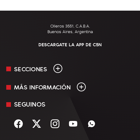
Olleros 3551, C.A.B.A.
Buenos Aires, Argentina
DESCARGATE LA APP DE C5N
SECCIONES
MÁS INFORMACIÓN
En Vivo
Minuto Uno
SEGUINOS
Mediakit
Política
Términos y condiciones
Sociedad
Rss
Economía